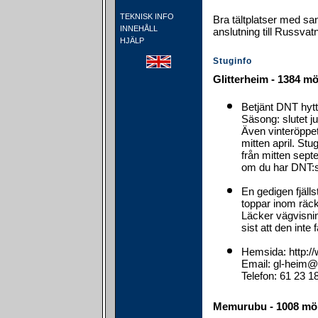
TEKNISK INFO
Bra tältplatser med san
INNEHÅLL
anslutning till Russvatn
HJÄLP
Stuginfo
Glitterheim - 1384 m
Betjänt DNT hyt
Säsong: slutet ju
Även vinteröppet 
mitten april. Stu
från mitten septe
om du har DNT:s
En gedigen fjäll
toppar inom räckh
Läcker vägvisnin
sist att den inte 
Hemsida: http://
Email: gl-heim@
Telefon: 61 23 1
Memurubu - 1008 mö