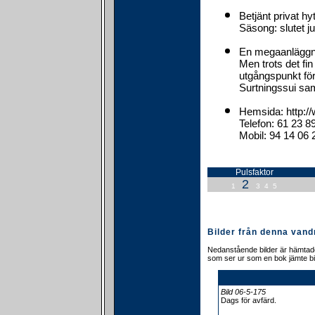
Betjänt privat h
Säsong: slutet ju
En megaanläggni
Men trots det fi
utgångspunkt fö
Surtningssui sa
Hemsida: http:
Telefon: 61 23 8
Mobil: 94 14 06 
Pulsfaktor
2
1
3
4
5
Bilder från denna vand
Nedanstående bilder är hämtade
som ser ur som en bok jämte bi
Bild 06-5-175
Dags för avfärd.