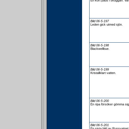
En kort paus i skuggan. Var
Bild 06-5-197
Leden gick utmed sjön.
Bild 06-5-198
Blackwellbue.
Bild 06-5-199
Kristallklart vatten.
Bild 06-5-200
En ripa försöker gömma sig
Bild 06-5-201
En sista bild av Russvatnet