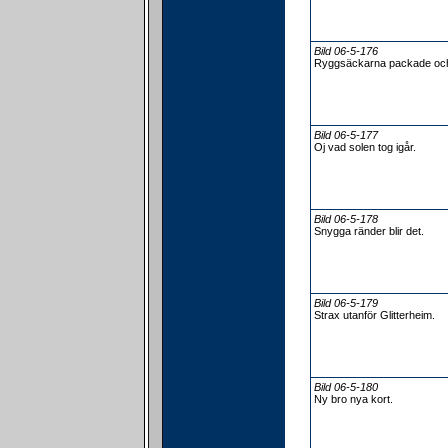
Bild 06-5-176
Ryggsäckarna packade och
Bild 06-5-177
Oj vad solen tog igår.
Bild 06-5-178
Snygga ränder blir det.
Bild 06-5-179
Strax utanför Glitterheim.
Bild 06-5-180
Ny bro nya kort.