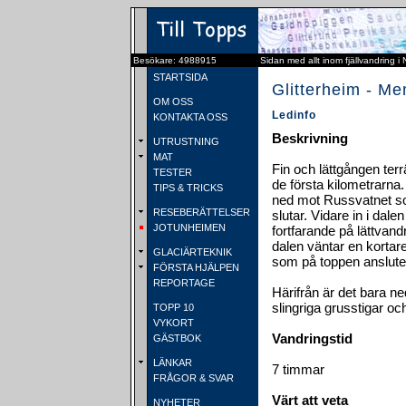
Besökare: 4988915
Sidan med allt inom fjällvandring i
STARTSIDA
Glitterheim - M
OM OSS
Ledinfo
KONTAKTA OSS
Beskrivning
UTRUSTNING
MAT
Fin och lättgången ter
TESTER
de första kilometrarna
TIPS & TRICKS
ned mot Russvatnet som
RESEBERÄTTELSER
slutar. Vidare in i dal
JOTUNHEIMEN
fortfarande på lättvand
dalen väntar en kortar
GLACIÄRTEKNIK
som på toppen ansluter
FÖRSTA HJÄLPEN
REPORTAGE
Härifrån är det bara ne
slingriga grusstigar oc
TOPP 10
VYKORT
Vandringstid
GÄSTBOK
LÄNKAR
7 timmar
FRÅGOR & SVAR
Värt att veta
NYHETER