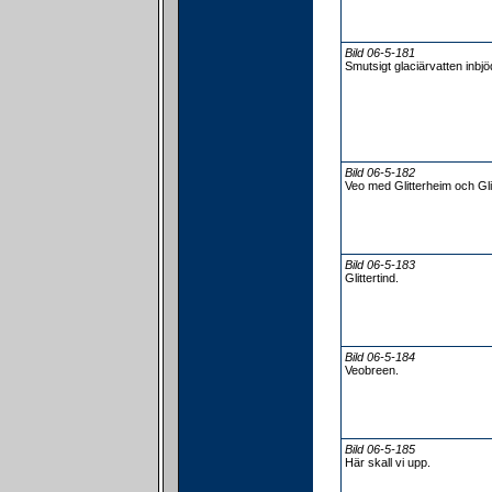
Bild 06-5-181
Smutsigt glaciärvatten inbjöd 
Bild 06-5-182
Veo med Glitterheim och Gli
Bild 06-5-183
Glittertind.
Bild 06-5-184
Veobreen.
Bild 06-5-185
Här skall vi upp.