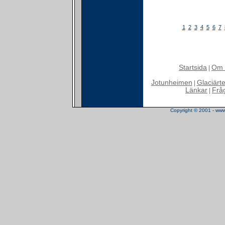
1
2
3
4
5
6
7
Startsida
Om 
|
Jotunheimen
Glaciärt
|
Länkar
Frå
|
Copyright © 2001 - www.t