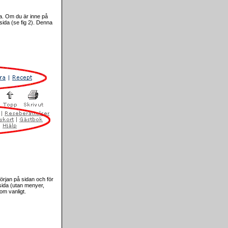
åa. Om du är inne på
 sida (se fig 2). Denna
början på sidan och för
sida (utan menyer,
som vanligt.