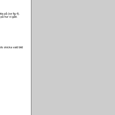
tta på (se fig 4).
på hur vi gått.
els skicka vald bild