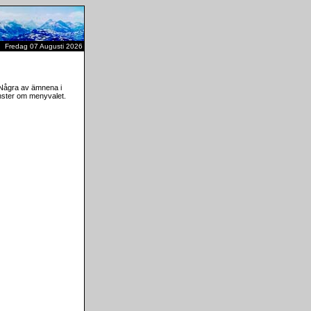
Fredag 07 Augusti 2026
. Några av ämnena i
änster om menyvalet.