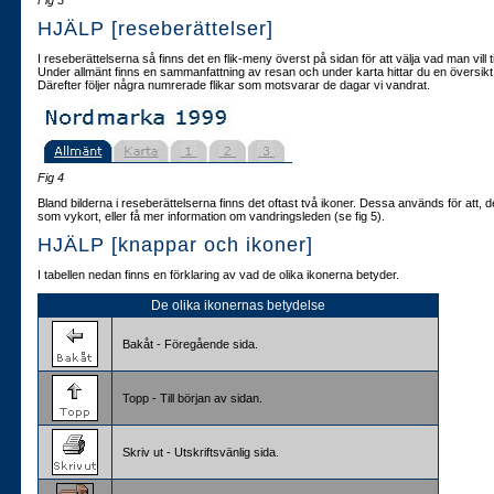
Fig 3
HJÄLP [reseberättelser]
I reseberättelserna så finns det en flik-meny överst på sidan för att välja vad man vill ti
Under allmänt finns en sammanfattning av resan och under karta hittar du en översikt 
Därefter följer några numrerade flikar som motsvarar de dagar vi vandrat.
Fig 4
Bland bilderna i reseberättelserna finns det oftast två ikoner. Dessa används för att, d
som vykort, eller få mer information om vandringsleden (se fig 5).
HJÄLP [knappar och ikoner]
I tabellen nedan finns en förklaring av vad de olika ikonerna betyder.
De olika ikonernas betydelse
Bakåt - Föregående sida.
Topp - Till början av sidan.
Skriv ut - Utskriftsvänlig sida.