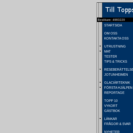
Besökare: 4983220
STARTSIDA
OM OSS
KONTAKTA OSS
UTRUSTNING
MAT
TESTER
TIPS & TRICKS
RESEBERÄTTELS
JOTUNHEIMEN
GLACIÄRTEKNIK
FÖRSTA HJÄLPEN
REPORTAGE
TOPP 10
VYKORT
GÄSTBOK
LÄNKAR
FRÅGOR & SVAR
NYHETER