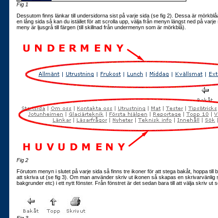
Fig 1
Dessutom finns länkar till undersidorna sist på varje sida (se fig 2). Dessa är mörkbl
en lång sida så kan du istället för att scrolla upp, välja från menyn längst ned på varje
meny är ljusgrå till färgen (till skillnad från undermenyn som är mörkblå).
Fig 2
Förutom menyn i slutet på varje sida så finns tre ikoner för att stega bakåt, hoppa till 
att skriva ut (se fig 3). Om man använder skriv ut ikonen så skapas en skrivarvänlig 
bakgrunder etc) i ett nytt fönster. Från fönstret är det sedan bara till att välja skriv ut 