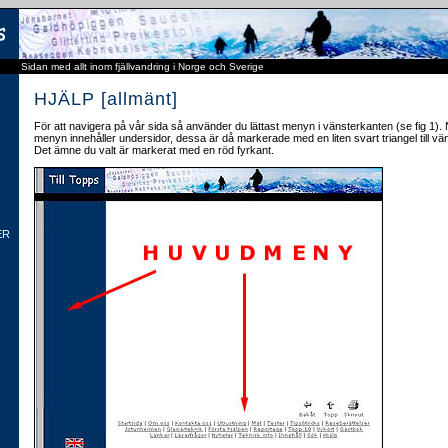
Sidan med allt inom fjällvandring i Norge och Sverige
HJÄLP [allmänt]
För att navigera på vår sida så använder du lättast menyn i vänsterkanten (se fig 1)
menyn innehåller undersidor, dessa är då markerade med en liten svart triangel till v
Det ämne du valt är markerat med en röd fyrkant.
ER