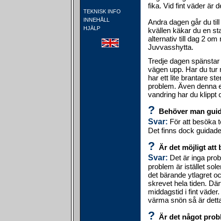
fika. Vid fint väder är d
TEKNISK INFO
INNEHÅLL
Andra dagen går du till
HJÄLP
kvällen käkar du en sta
alternativ till dag 2 om n
Juvvasshytta.
Tredje dagen spänstar d
vägen upp. Har du tur m
har ett lite brantare s
problem. Även denna e
vandring har du klippt
?
Behöver man guide
Svar:
För att besöka t
Det finns dock guidade 
?
Är det möjligt att
Svar:
Det är inga probl
problem är istället so
det bärande ytlagret oc
skrevet hela tiden. Dä
middagstid i fint väder
värma snön så är detta
?
Är det något probl