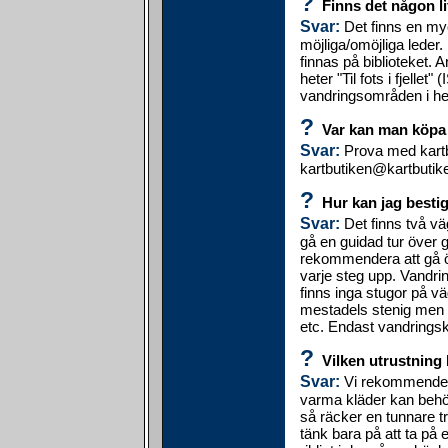
?
Finns det någon l
Svar:
Det finns en my
möjliga/omöjliga leder.
finnas på biblioteket.
heter "Til fots i fjelle
vandringsområden i he
?
Var kan man köpa 
Svar:
Prova med kartb
kartbutiken@kartbutike
?
Hur kan jag besti
Svar:
Det finns två vä
gå en guidad tur över g
rekommendera att gå ö
varje steg upp. Vandri
finns inga stugor på vä
mestadels stenig men d
etc. Endast vandringsk
?
Vilken utrustning
Svar:
Vi rekommendera
varma kläder kan behöv
så räcker en tunnare tr
tänk bara på att ta på 