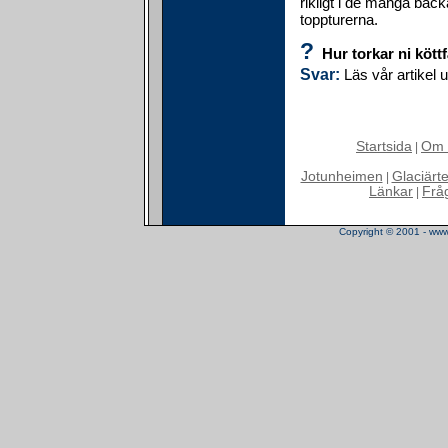
rikligt i de många bäc
toppturerna.
?
Hur torkar ni kött
Svar:
Läs vår artikel 
Startsida
Om 
|
Jotunheimen
Glaciärt
|
Länkar
Frå
|
Copyright © 2001 - www.t