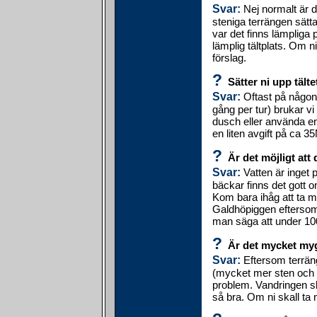
Svar:
Nej normalt är d
steniga terrängen sätta
var det finns lämpliga p
lämplig tältplats. Om ni 
förslag.
?
Sätter ni upp tälte
Svar:
Oftast på någon 
gång per tur) brukar vi 
dusch eller använda en
en liten avgift på ca 3
?
Är det möjligt att
Svar:
Vatten är inget 
bäckar finns det gott 
Kom bara ihåg att ta me
Galdhöpiggen eftersom h
man säga att under 10
?
Är det mycket myg
Svar:
Eftersom terräng
(mycket mer sten och 
problem. Vandringen sk
så bra. Om ni skall ta