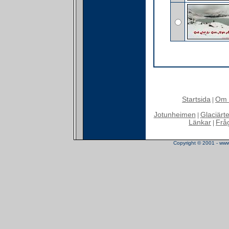
Startsida
Om 
|
Jotunheimen
Glaciärt
|
Länkar
Frå
|
Copyright © 2001 - www.t