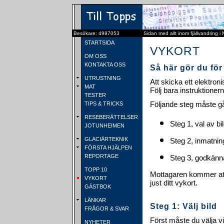
Besökare: 4987053
Sidan med allt inom fjällvandring i
STARTSIDA
VYKORT
OM OSS
KONTAKTA OSS
Så här gör du för 
UTRUSTNING
Att skicka ett elektroni
MAT
Följ bara instruktione
TESTER
Följande steg måste gå
TIPS & TRICKS
RESEBERÄTTELSER
Steg 1, val av bil
JOTUNHEIMEN
GLACIÄRTEKNIK
Steg 2, inmatnin
FÖRSTA HJÄLPEN
REPORTAGE
Steg 3, godkänna
TOPP 10
Mottagaren kommer att 
VYKORT
just ditt vykort.
GÄSTBOK
LÄNKAR
Steg 1: Välj bild
FRÅGOR & SVAR
Först måste du välja vi
NYHETER