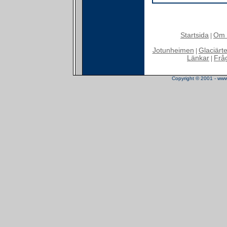
Startsida
Om 
|
Jotunheimen
Glaciärt
|
Länkar
Frå
|
Copyright © 2001 - www.t