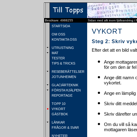
Besökare: 4988255
Sidan med allt inom fjällvandring i
STARTSIDA
VYKORT
OM OSS
KONTAKTA OSS
Steg 2: Skriv vyk
UTRUSTNING
Efter det att en bild va
MAT
TESTER
Ange mottagaren
TIPS & TRICKS
för om den är fel
RESEBERÄTTELSER
JOTUNHEIMEN
Ange ditt namn 
vykortet.
GLACIÄRTEKNIK
FÖRSTA HJÄLPEN
Ange en lämplig 
REPORTAGE
Skriv ditt medde
TOPP 10
VYKORT
Skriv därefter u
GÄSTBOK
LÄNKAR
Om du vill så ka
FRÅGOR & SVAR
mottagaren läser 
NYHETER