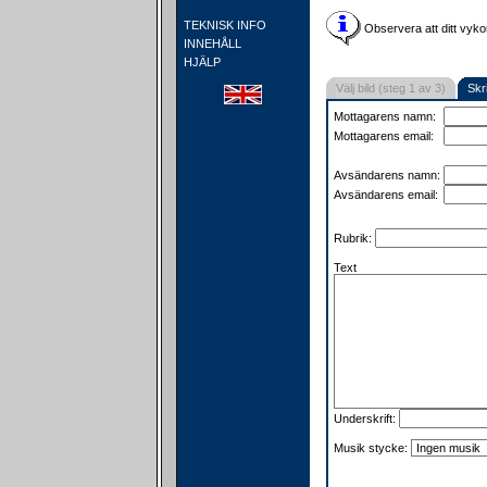
TEKNISK INFO
Observera att ditt vyko
INNEHÅLL
HJÄLP
Välj bild (steg 1 av 3)
Skr
Mottagarens namn:
Mottagarens email:
Avsändarens namn:
Avsändarens email:
Rubrik:
Text
Underskrift:
Musik stycke: