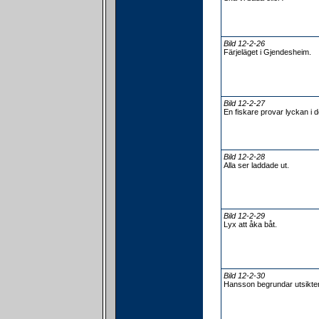
Bild 12-2-26
Färjeläget i Gjendesheim.
Bild 12-2-27
En fiskare provar lyckan i de
Bild 12-2-28
Alla ser laddade ut.
Bild 12-2-29
Lyx att åka båt.
Bild 12-2-30
Hansson begrundar utsikte