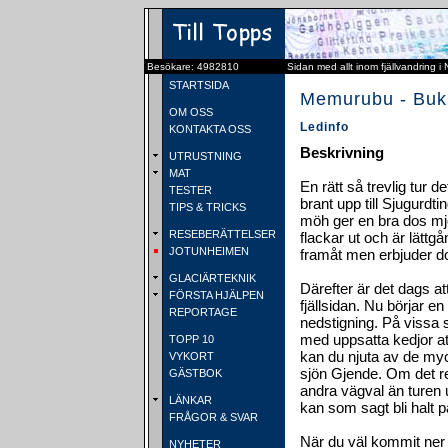
Besökare: 4982810
Sidan med allt inom fjällvandring i
STARTSIDA
Memurubu - Buk
OM OSS
Ledinfo
KONTAKTA OSS
Beskrivning
UTRUSTNING
MAT
En rätt så trevlig tur 
TESTER
brant upp till Sjugurd
TIPS & TRICKS
möh ger en bra dos mj
RESEBERÄTTELSER
flackar ut och är lättg
JOTUNHEIMEN
framåt men erbjuder do
GLACIÄRTEKNIK
Därefter är det dags a
FÖRSTA HJÄLPEN
fjällsidan. Nu börjar e
REPORTAGE
nedstigning. På vissa st
med uppsatta kedjor att
TOPP 10
kan du njuta av de my
VYKORT
sjön Gjende. Om det 
GÄSTBOK
andra vägval än turen 
LÄNKAR
kan som sagt bli halt p
FRÅGOR & SVAR
När du väl kommit ner 
NYHETER