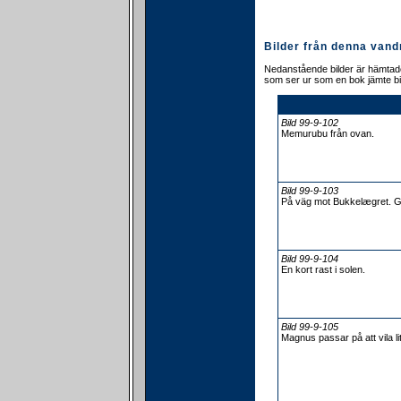
Bilder från denna vand
Nedanstående bilder är hämtade
som ser ur som en bok jämte bi
Bild 99-9-102
Memurubu från ovan.
Bild 99-9-103
På väg mot Bukkelægret. Gj
Bild 99-9-104
En kort rast i solen.
Bild 99-9-105
Magnus passar på att vila li