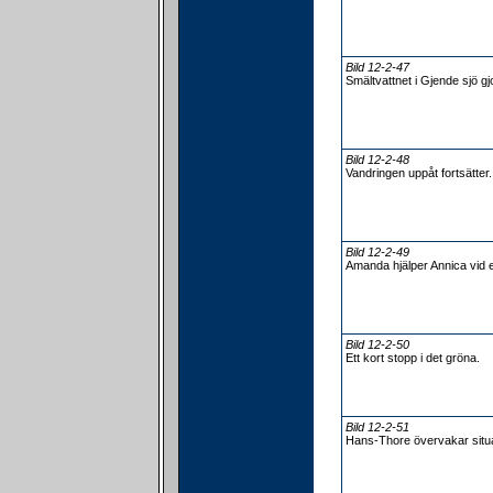
Bild 12-2-47
Smältvattnet i Gjende sjö gjo
Bild 12-2-48
Vandringen uppåt fortsätter.
Bild 12-2-49
Amanda hjälper Annica vid e
Bild 12-2-50
Ett kort stopp i det gröna.
Bild 12-2-51
Hans-Thore övervakar situa