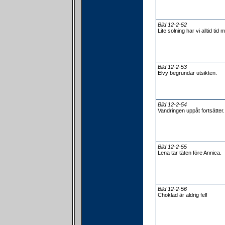
Bild 12-2-52
Lite solning har vi alltid tid 
Bild 12-2-53
Elvy begrundar utsikten.
Bild 12-2-54
Vandringen uppåt fortsätter.
Bild 12-2-55
Lena tar täten före Annica.
Bild 12-2-56
Choklad är aldrig fel!