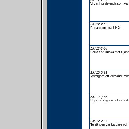
Bild 12-2-62
Vi var inte de enda som va
Bild 12-2-63
Redan uppe på 1447m.
Bild 12-2-64
Berra ser tillbaka mot Gjen
Bild 12-2-65
Ytterligare ett ledmärke mod
Bild 12-2-66
Uppe på ryggen delade lede
Bild 12-2-67
Terrängen var kargare och 