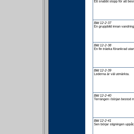
Ett snabbt stopp för att be
Bild 12-2-37
En gruppbild innan vandring
Bild 12-2-38
En fin träeka förankrad utan
Bild 12-2-39
Lederna är väl utmärkta.
Bild 12-2-40
Terrängen i början bestod 
Bild 12-2-41
Sen börjar stigningen uppåt