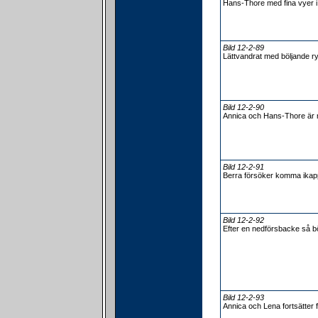
Hans-Thore med fina vyer 
Bild 12-2-89
Lättvandrat med böljande r
Bild 12-2-90
Annica och Hans-Thore är n
Bild 12-2-91
Berra försöker komma ika
Bild 12-2-92
Efter en nedförsbacke så bö
Bild 12-2-93
Annica och Lena fortsätter 