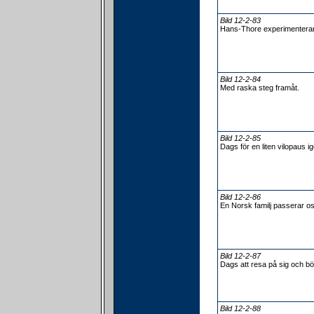
Bild 12-2-83
Hans-Thore experimenterar
Bild 12-2-84
Med raska steg framåt.
Bild 12-2-85
Dags för en liten vilopaus i
Bild 12-2-86
En Norsk familj passerar o
Bild 12-2-87
Dags att resa på sig och bö
Bild 12-2-88