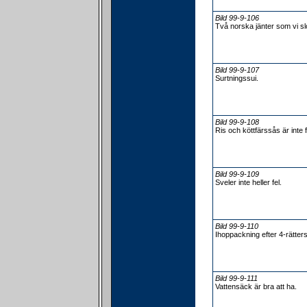
Bild 99-9-106
Två norska jänter som vi sl
Bild 99-9-107
Surtningssui.
Bild 99-9-108
Ris och köttfärssås är inte f
Bild 99-9-109
Sveler inte heller fel.
Bild 99-9-110
Ihoppackning efter 4-rätters
Bild 99-9-111
Vattensäck är bra att ha.