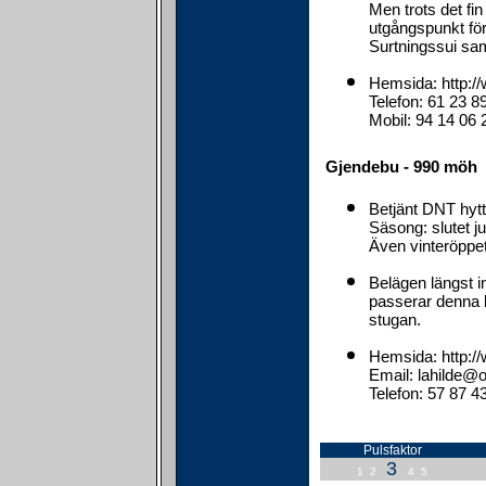
Men trots det fi
utgångspunkt fö
Surtningssui sa
Hemsida: http:
Telefon: 61 23 8
Mobil: 94 14 06 
Gjendebu - 990 möh
Betjänt DNT hyt
Säsong: slutet ju
Även vinteröppet
Belägen längst i
passerar denna k
stugan.
Hemsida: http:
Email: lahilde@o
Telefon: 57 87 4
Pulsfaktor
3
1
2
4
5