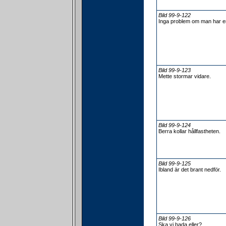
Bild 99-9-122
Inga problem om man har en k
Bild 99-9-123
Mette stormar vidare.
Bild 99-9-124
Berra kollar hållfastheten.
Bild 99-9-125
Ibland är det brant nedför.
Bild 99-9-126
Ska vi bada eller?