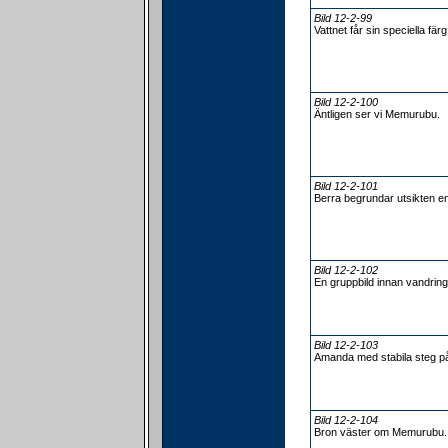
Bild 12-2-99
Vattnet får sin speciella fär
Bild 12-2-100
Äntligen ser vi Memurubu.
Bild 12-2-101
Berra begrundar utsikten en
Bild 12-2-102
En gruppbild innan vandri
Bild 12-2-103
Amanda med stabila steg p
Bild 12-2-104
Bron väster om Memurubu.