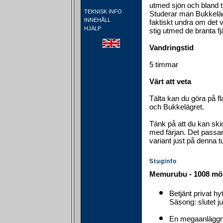
utmed sjön och bland 
TEKNISK INFO
Studerar man Bukkeläg
INNEHÅLL
faktiskt undra om det 
HJÄLP
stig utmed de branta fj
Vandringstid
5 timmar
Värt att veta
Tälta kan du göra på f
och Bukkelägret.
Tänk på att du kan ski
med färjan. Det passar
variant just på denna tu
Stuginfo
Memurubu - 1008 mö
Betjänt privat h
Säsong: slutet ju
En megaanläggni