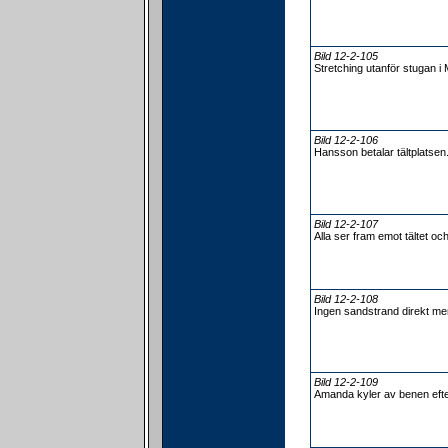
Bild 12-2-105
Stretching utanför stugan 
Bild 12-2-106
Hansson betalar tältplatsen
Bild 12-2-107
Alla ser fram emot tältet och
Bild 12-2-108
Ingen sandstrand direkt men
Bild 12-2-109
Amanda kyler av benen efte