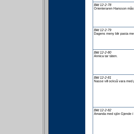
Bild 12-2-78
Orienteraren Hansson måste 
Bild 12-2-79
Dagens meny blir pasta med 
Bild 12-2-80
Annica tar täten.
Bild 12-2-81
Nasse vill också vara med p
Bild 12-2-82
Amanda med sjön Gjende i