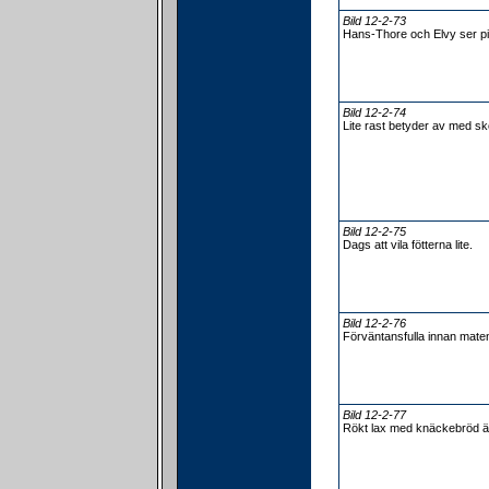
Bild 12-2-73
Hans-Thore och Elvy ser pi
Bild 12-2-74
Lite rast betyder av med sk
Bild 12-2-75
Dags att vila fötterna lite.
Bild 12-2-76
Förväntansfulla innan mate
Bild 12-2-77
Rökt lax med knäckebröd är 