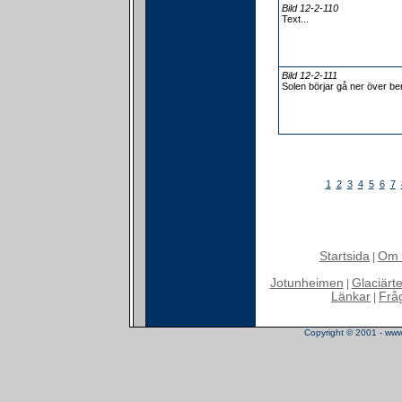
Bild 12-2-110
Text...
Bild 12-2-111
Solen börjar gå ner över be
1
2
3
4
5
6
7
Startsida
Om 
|
Jotunheimen
Glaciärt
|
Länkar
Frå
|
Copyright © 2001 - www.t