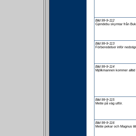
Bild 99-9-112
Gjendebu skymtar från Buk
Bild 99-9-113
Förberedelser inför nedstig
Bild 99-9-114
Mjölkmannen kommer alltid 
Bild 99-9-115
Mette på väg utför.
Bild 99-9-116
Mette pekar och Magnus titt