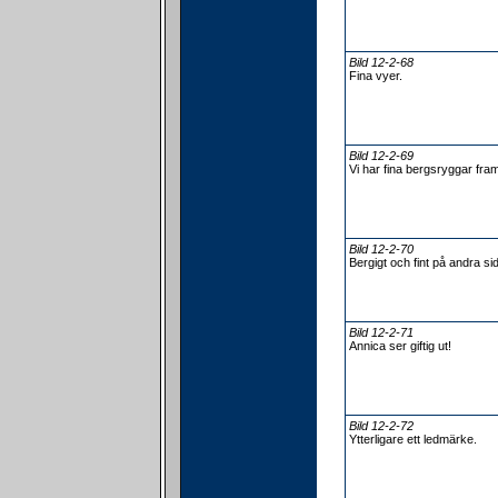
Bild 12-2-68
Fina vyer.
Bild 12-2-69
Vi har fina bergsryggar fra
Bild 12-2-70
Bergigt och fint på andra s
Bild 12-2-71
Annica ser giftig ut!
Bild 12-2-72
Ytterligare ett ledmärke.