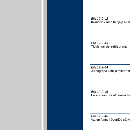
Bild 12-2-42
Ibland fick man ta hjälp av 
Bild 12-2-43
Tidvis var det rejält brant.
Bild 12-2-44
Ju högre vi kom ju mindre tr
Bild 12-2-45
En kort rast för att samla i
Bild 12-2-46
Vatten fanns i överflöd så 