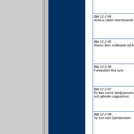
Bild 12-2-94
Annica i täten med Amanda tä
Bild 12-2-95
Nasse åker snålskjuts på 
Bild 12-2-96
Fantastiskt fina vyer.
Bild 12-2-97
En liten norsk familj passe
och glömde ryggsäcken.
Bild 12-2-98
Vy bort mot Gjendesheim.