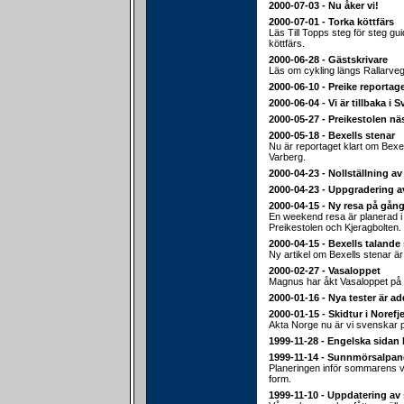
2000-07-03 - Nu åker vi!
2000-07-01 - Torka köttfärs
Läs Till Topps steg för steg gu
köttfärs.
2000-06-28 - Gästskrivare
Läs om cykling längs Rallarveg
2000-06-10 - Preike reportage
2000-06-04 - Vi är tillbaka i S
2000-05-27 - Preikestolen nä
2000-05-18 - Bexells stenar
Nu är reportaget klart om Bexel
Varberg.
2000-04-23 - Nollställning av
2000-04-23 - Uppgradering a
2000-04-15 - Ny resa på gång
En weekend resa är planerad i sl
Preikestolen och Kjeragbolten.
2000-04-15 - Bexells talande
Ny artikel om Bexells stenar ä
2000-02-27 - Vasaloppet
Magnus har åkt Vasaloppet på 
2000-01-16 - Nya tester är a
2000-01-15 - Skidtur i Norefje
Akta Norge nu är vi svenskar 
1999-11-28 - Engelska sidan 
1999-11-14 - Sunnmörsalpan
Planeringen inför sommarens va
form.
1999-11-10 - Uppdatering av