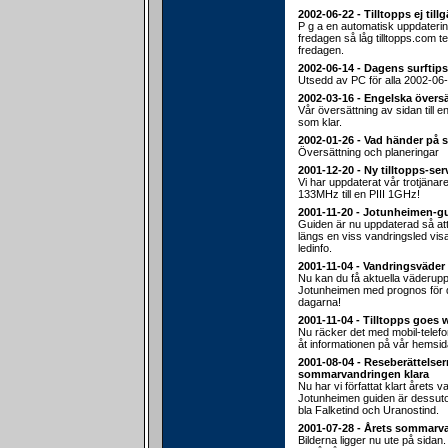
2002-06-22 - Tilltopps ej till
P g a en automatisk uppdateri
fredagen så låg tilltopps.com 
fredagen.
2002-06-14 - Dagens surftips
Utsedd av PC för alla 2002-06-
2002-03-16 - Engelska översä
Vår översättning av sidan till e
som klar.
2002-01-26 - Vad händer på 
Översättning och planeringar
2001-12-20 - Ny tilltopps-ser
Vi har uppdaterat vår trotjänar
133MHz till en PIII 1GHz!
2001-11-20 - Jotunheimen-g
Guiden är nu uppdaterad så att d
längs en viss vandringsled vis
ledinfo.
2001-11-04 - Vandringsväder
Nu kan du få aktuella väderuppg
Jotunheimen med prognos fö
dagarna!
2001-11-04 - Tilltopps goes 
Nu räcker det med mobil-telef
åt informationen på vår hemsid
2001-08-04 - Reseberättelser
sommarvandringen klara
Nu har vi författat klart årets v
Jotunheimen guiden är dessu
bla Falketind och Uranostind.
2001-07-28 - Årets sommarv
Bilderna ligger nu ute på sidan