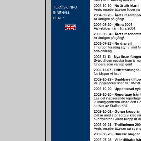
Bilder från Varbergstrakten
2004-10-10 - Nu är allt klart!
TEKNISK INFO
Årets reseberättelser ligger nu 
INNEHÅLL
2004-09-26 - Årets reserappo
HJÄLP
Är äntligen på gång!
2004-08-20 - Hittra 2004
Fiskebilder från Hittra 2004
2003-08-04 - Årets reseberätt
Är äntligen på gång!
2003-07-23 - Nu drar vi!
I morgon torsdag styr vi mot 
fjällvandring.
2002-11-11 - Nya linan funger
Bytet till den optiska linan är nu
fungera som vanligt igen!
2002-11-07 - Driftstörningar..
Nu klipper vi linan!
2002-10-29 - Snabbare tillt
Vi uppgraderar linan till 10Mbit!
2002-10-20 - Uppdaterad vyk
2002-10-20 - Reportage från
Läs det inspirerande reportage
vulkangiganterna Illinza och C
skrivet av Staffan Käll.
2002-10-01 - Göran kropp är 
Det är med stor sorg vi idag n
äventyraren Göran Kropp är d
2002-09-21 - Trollheimen 2002
Årets reseberättelser på svens
2002-08-28 - Diverse buggar 
2002-07-23 - Vi är tillbaka fr