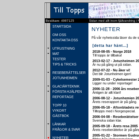
Besökare: 4987125
Sidan med allt inom fjällvandring i
STARTSIDA
NYHETER
OM OSS
På vår nyhetssida läser du de 
KONTAKTA OSS
[detta har hänt...]
UTRUSTNING
2018-08-05 - Norge 2018
MAT
Till topps är tillbaka!
TESTER
2013-02-17 - Jotunheimen 2
TIPS & TRICKS
Är nu på gång ut på sidan.
2012-07-22 - Nu åker vi!
RESEBERÄTTELSER
Det blir Jotunheimen igen!
JOTUNHEIMEN
2009-01-03 - Cykelsemester 
Ligger nu under reportage!
GLACIÄRTEKNIK
2006-11-28 - 2006 års reseber
FÖRSTA HJÄLPEN
Äntigen är allt klart!
REPORTAGE
2006-08-12 - Jotunhemien 2
Årets reserapport är på gång.
TOPP 10
2006-05-18 - Aftonbladets re
VYKORT
Tilltopps med i Norgespecial.
GÄSTBOK
2006-04-08 - Reseberättelse
Svenska sidan klar.
LÄNKAR
2005-09-18 - Årets resa 2005
FRÅGOR & SVAR
Årets reseberättelse är på gån
2005-01-22 - Stormen Gudru
NYHETER