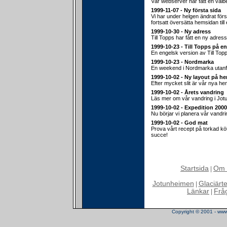
Vår webserver har fått en välb
1999-11-07 - Ny första sida
Vi har under helgen ändrat för
fortsatt översätta hemsidan till
1999-10-30 - Ny adress
Till Topps har fått en ny adress
1999-10-23 - Till Topps på e
En engelsk version av Till Top
1999-10-23 - Nordmarka
En weekend i Nordmarka utanf
1999-10-02 - Ny layout på h
Efter mycket slit är vår nya hem
1999-10-02 - Årets vandring
Läs mer om vår vandring i Jot
1999-10-02 - Expedition 2000
Nu börjar vi planera vår vandr
1999-10-02 - God mat
Prova vårt recept på torkad köt
succe!
Startsida
Om 
|
Jotunheimen
Glaciärt
|
Länkar
Frå
|
Copyright © 2001 - www.t