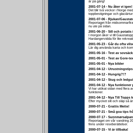
är på gång!
2001-07-14 - Nu åker vi igen!
Det blir två veckor i Norge med 
toppbestigningar och glaciärtur
2001-07-06 - Rjukan/Gausta
Reportaget från midsommarfiran
nu ute på sidan.
2001-06-20 - Sill och potatis 
I morgon åker vi till Gaustato
Hardangervidda för lite rekreat
2001-05-23 - Går du ofta vils
Lär dig använda karta och ko
2001-05-16 - Test av sovsäc
2001-05-01 - Test av Gore-te
2001-05-01 - Nya bilder
2001-04-12 - Utrustningstips
2001-04-12 - Hungrig?!?
2001-04-12 - Stug och ledgu
2001-04-12 - Nya funktioner 
Vi har utökat sidan med flera 
funktioner.
2001-04-12 - Nya Till Topps k
Efter mycket slit och släp så är
2000-07-21 - Grattis Mette!
2000-07-21 - Små goa tips fr
2000-07-17 - Sunnmørsalpa
Reportaget om vår vandring 20
finns under reseberättelser.
2000-07-15 - Vi är tillbaka!