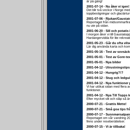
är på gång!
2001-07-14 - Nu åker vi igen!
Det blir två veckor i Norge med 
toppbestigningar och glaciärtur
2001-07-06 - Rjukan/Gausta
Reportaget från midsommarfiran
nu ute på sidan.
2001-06-20 - Sill och potatis 
I morgon åker vi till Gaustato
Hardangervidda för lite rekreat
2001-05-23 - Går du ofta vils
Lär dig använda karta och ko
2001-05-16 - Test av sovsäc
2001-05-01 - Test av Gore-te
2001-05-01 - Nya bilder
2001-04-12 - Utrustningstips
2001-04-12 - Hungrig?!?
2001-04-12 - Stug och ledgu
2001-04-12 - Nya funktioner 
Vi har utökat sidan med flera 
funktioner.
2001-04-12 - Nya Till Topps k
Efter mycket slit och släp så är
2000-07-21 - Grattis Mette!
2000-07-21 - Små goa tips fr
2000-07-17 - Sunnmørsalpa
Reportaget om vår vandring 20
finns under reseberättelser.
2000-07-15 - Vi är tillbaka!