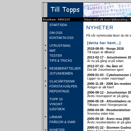
Besökare: 4984103
Sidan med allt inom fjällvandring i
STARTSIDA
NYHETER
OM OSS
På vår nyhetssida läser du de 
KONTAKTA OSS
[detta har hänt...]
UTRUSTNING
2018-08-05 - Norge 2018
MAT
Till topps är tillbaka!
TESTER
2013-02-17 - Jotunheimen 2
TIPS & TRICKS
Är nu på gång ut på sidan.
2012-07-22 - Nu åker vi!
RESEBERÄTTELSER
Det blir Jotunheimen igen!
JOTUNHEIMEN
2009-01-03 - Cykelsemester 
Ligger nu under reportage!
GLACIÄRTEKNIK
2006-11-28 - 2006 års reseber
FÖRSTA HJÄLPEN
Äntigen är allt klart!
REPORTAGE
2006-08-12 - Jotunhemien 2
Årets reserapport är på gång.
TOPP 10
2006-05-18 - Aftonbladets re
VYKORT
Tilltopps med i Norgespecial.
GÄSTBOK
2006-04-08 - Reseberättelse
Svenska sidan klar.
LÄNKAR
2005-09-18 - Årets resa 2005
FRÅGOR & SVAR
Årets reseberättelse är på gån
2005-01-22 - Stormen Gudru
NYHETER