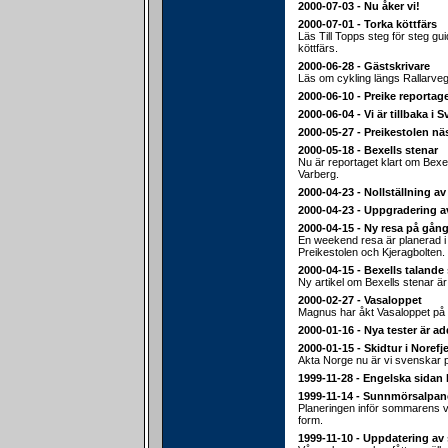
2000-07-03 - Nu åker vi!
2000-07-01 - Torka köttfärs
Läs Till Topps steg för steg gu
köttfärs.
2000-06-28 - Gästskrivare
Läs om cykling längs Rallarveg
2000-06-10 - Preike reportage
2000-06-04 - Vi är tillbaka i S
2000-05-27 - Preikestolen nä
2000-05-18 - Bexells stenar
Nu är reportaget klart om Bexel
Varberg.
2000-04-23 - Nollställning av
2000-04-23 - Uppgradering a
2000-04-15 - Ny resa på gång
En weekend resa är planerad i sl
Preikestolen och Kjeragbolten.
2000-04-15 - Bexells talande
Ny artikel om Bexells stenar ä
2000-02-27 - Vasaloppet
Magnus har åkt Vasaloppet på 
2000-01-16 - Nya tester är a
2000-01-15 - Skidtur i Norefje
Akta Norge nu är vi svenskar 
1999-11-28 - Engelska sidan 
1999-11-14 - Sunnmörsalpan
Planeringen inför sommarens va
form.
1999-11-10 - Uppdatering av