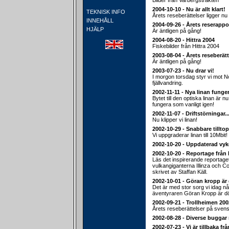
Bilder från Varbergstrakten
2004-10-10 - Nu är allt klart!
TEKNISK INFO
Årets reseberättelser ligger nu 
INNEHÅLL
2004-09-26 - Årets reserappo
HJÄLP
Är äntligen på gång!
2004-08-20 - Hittra 2004
Fiskebilder från Hittra 2004
2003-08-04 - Årets reseberätt
Är äntligen på gång!
2003-07-23 - Nu drar vi!
I morgon torsdag styr vi mot 
fjällvandring.
2002-11-11 - Nya linan funger
Bytet till den optiska linan är nu
fungera som vanligt igen!
2002-11-07 - Driftstörningar..
Nu klipper vi linan!
2002-10-29 - Snabbare tillt
Vi uppgraderar linan till 10Mbit!
2002-10-20 - Uppdaterad vyk
2002-10-20 - Reportage från
Läs det inspirerande reportage
vulkangiganterna Illinza och C
skrivet av Staffan Käll.
2002-10-01 - Göran kropp är 
Det är med stor sorg vi idag n
äventyraren Göran Kropp är d
2002-09-21 - Trollheimen 2002
Årets reseberättelser på svens
2002-08-28 - Diverse buggar 
2002-07-23 - Vi är tillbaka fr