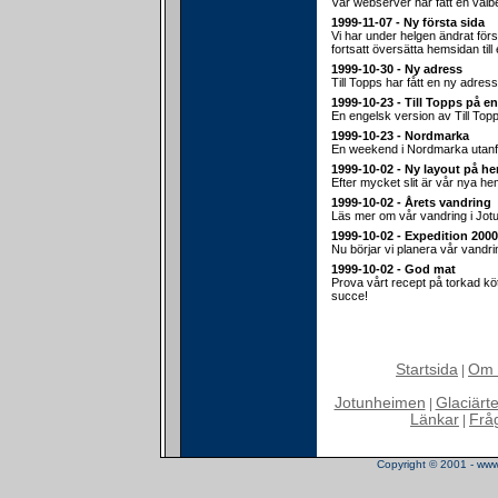
Vår webserver har fått en välb
1999-11-07 - Ny första sida
Vi har under helgen ändrat för
fortsatt översätta hemsidan till
1999-10-30 - Ny adress
Till Topps har fått en ny adress
1999-10-23 - Till Topps på e
En engelsk version av Till Top
1999-10-23 - Nordmarka
En weekend i Nordmarka utanf
1999-10-02 - Ny layout på h
Efter mycket slit är vår nya hem
1999-10-02 - Årets vandring
Läs mer om vår vandring i Jot
1999-10-02 - Expedition 2000
Nu börjar vi planera vår vandr
1999-10-02 - God mat
Prova vårt recept på torkad köt
succe!
Startsida
Om 
|
Jotunheimen
Glaciärt
|
Länkar
Frå
|
Copyright © 2001 - www.t