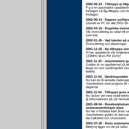
2002-06-22 - Tilltopps ej till
P g a en automatisk uppdateri
fredagen så låg tilltopps.com 
fredagen.
2002-06-14 - Dagens surftips
Utsedd av PC för alla 2002-06-
2002-03-16 - Engelska översä
Vår översättning av sidan till e
som klar.
2002-01-26 - Vad händer på 
Översättning och planeringar
2001-12-20 - Ny tilltopps-ser
Vi har uppdaterat vår trotjänar
133MHz till en PIII 1GHz!
2001-11-20 - Jotunheimen-g
Guiden är nu uppdaterad så att d
längs en viss vandringsled vis
ledinfo.
2001-11-04 - Vandringsväder
Nu kan du få aktuella väderuppg
Jotunheimen med prognos fö
dagarna!
2001-11-04 - Tilltopps goes 
Nu räcker det med mobil-telef
åt informationen på vår hemsid
2001-08-04 - Reseberättelser
sommarvandringen klara
Nu har vi författat klart årets v
Jotunheimen guiden är dessu
bla Falketind och Uranostind.
2001-07-28 - Årets sommarv
Bilderna ligger nu ute på sidan