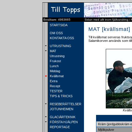
Besökare: 4983665
Sidan med allt inom fjällvandring i
STARTSIDA
MAT [kvällsmat]
OM OSS
Till kvällsmat serveras frukts
KONTAKTA OSS
Salamikorven används som tilltug
UTRUSTNING
MAT
Utrustning
Frukost
Lunch
Middag
Kvällsmat
Extra
Recept
TESTER
TIPS & TRICKS
RESEBERÄTTELSER
JOTUNHEIMEN
Kvälls
GLACIÄRTEKNIK
FÖRSTA HJÄLPEN
Kräm (jordgubbskräm e
REPORTAGE
Mjölkpulver