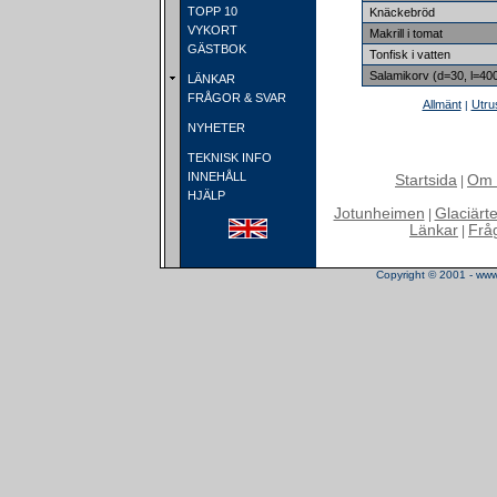
TOPP 10
Knäckebröd
VYKORT
Makrill i tomat
GÄSTBOK
Tonfisk i vatten
Salamikorv (d=30, l=40
LÄNKAR
FRÅGOR & SVAR
Allmänt
Utru
|
NYHETER
TEKNISK INFO
INNEHÅLL
Startsida
Om 
|
HJÄLP
Jotunheimen
Glaciärt
|
Länkar
Frå
|
Copyright © 2001 - www.t