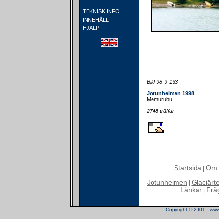
TEKNISK INFO
INNEHÅLL
HJÄLP
Bild 98-9-133
Jotunheimen 1998
Memurubu.
2748 träffar
Startsida
Om 
|
Jotunheimen
Glaciärt
|
Länkar
Frå
|
Copyright © 2001 - www.t