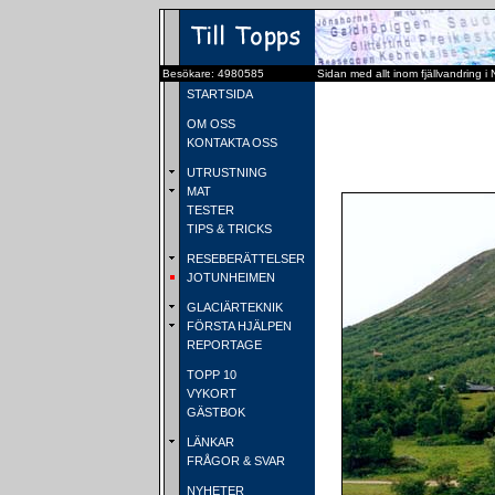
Besökare: 4980585
Sidan med allt inom fjällvandring i
STARTSIDA
OM OSS
KONTAKTA OSS
UTRUSTNING
MAT
TESTER
TIPS & TRICKS
RESEBERÄTTELSER
JOTUNHEIMEN
GLACIÄRTEKNIK
FÖRSTA HJÄLPEN
REPORTAGE
TOPP 10
VYKORT
GÄSTBOK
LÄNKAR
FRÅGOR & SVAR
NYHETER