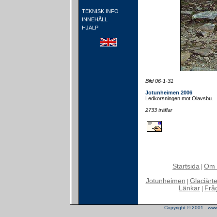
TEKNISK INFO
INNEHÅLL
HJÄLP
Bild 06-1-31
Jotunheimen 2006
Ledkorsningen mot Olavsbu.
2733 träffar
Startsida
Om 
|
Jotunheimen
Glaciärt
|
Länkar
Frå
|
Copyright © 2001 - www.t