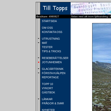
Besökare: 4980827
Sidan med allt inom fjällvandring i
STARTSIDA
OM OSS
KONTAKTA OSS
UTRUSTNING
MAT
TESTER
TIPS & TRICKS
RESEBERÄTTELSER
JOTUNHEIMEN
GLACIÄRTEKNIK
FÖRSTA HJÄLPEN
REPORTAGE
TOPP 10
VYKORT
GÄSTBOK
LÄNKAR
FRÅGOR & SVAR
NYHETER