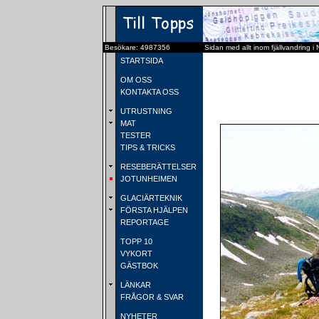
Besökare: 4987356
Sidan med allt inom fjällvandring i
STARTSIDA
OM OSS
KONTAKTA OSS
UTRUSTNING
MAT
TESTER
TIPS & TRICKS
RESEBERÄTTELSER
JOTUNHEIMEN
GLACIÄRTEKNIK
FÖRSTA HJÄLPEN
REPORTAGE
TOPP 10
VYKORT
GÄSTBOK
LÄNKAR
FRÅGOR & SVAR
NYHETER