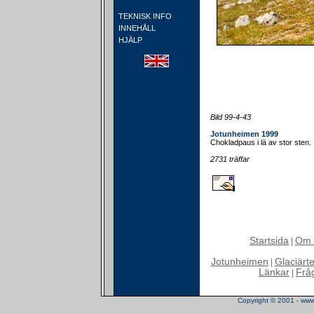
TEKNISK INFO
INNEHÅLL
HJÄLP
Bild 99-4-43
Jotunheimen 1999
Chokladpaus i lä av stor sten.
2731 träffar
Startsida
Om 
|
Jotunheimen
Glaciärt
|
Länkar
Frå
|
Copyright © 2001 - www.t