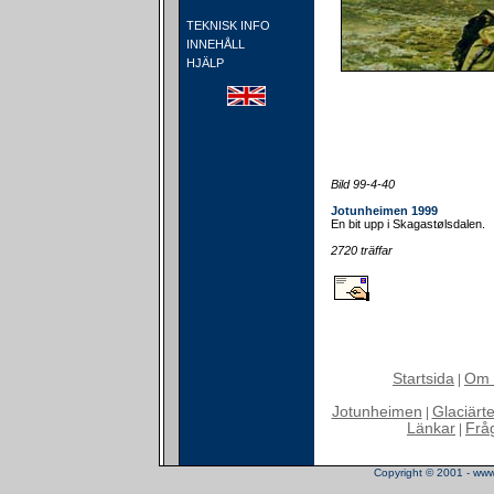
TEKNISK INFO
INNEHÅLL
HJÄLP
Bild 99-4-40
Jotunheimen 1999
En bit upp i Skagastølsdalen.
2720 träffar
Startsida
Om 
|
Jotunheimen
Glaciärt
|
Länkar
Frå
|
Copyright © 2001 - www.t