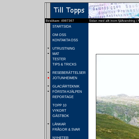
Besökare: 4987367
Sidan med allt inom fjällvandring i
STARTSIDA
OM OSS
KONTAKTA OSS
UTRUSTNING
MAT
TESTER
TIPS & TRICKS
RESEBERÄTTELSER
JOTUNHEIMEN
GLACIÄRTEKNIK
FÖRSTA HJÄLPEN
REPORTAGE
TOPP 10
VYKORT
GÄSTBOK
LÄNKAR
FRÅGOR & SVAR
NYHETER