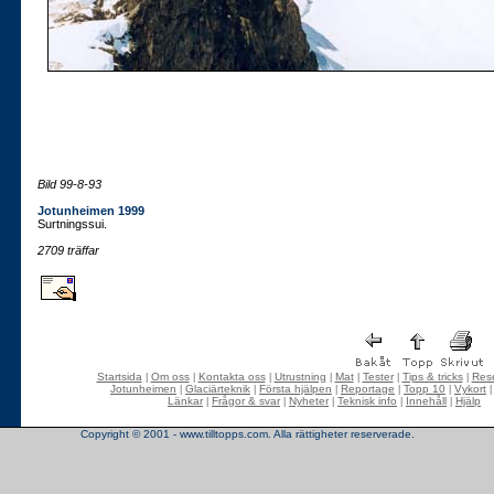
Bild 99-8-93
Jotunheimen 1999
Surtningssui.
2709 träffar
Startsida
Om oss
Kontakta oss
Utrustning
Mat
Tester
Tips & tricks
Rese
|
|
|
|
|
|
|
Jotunheimen
Glaciärteknik
Första hjälpen
Reportage
Topp 10
Vykort
|
|
|
|
|
Länkar
Frågor & svar
Nyheter
Teknisk info
Innehåll
Hjälp
|
|
|
|
|
Copyright © 2001 - www.tilltopps.com. Alla rättigheter reserverade.