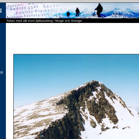
Sidan med allt inom fjällvandring i Norge och Sverige
ER