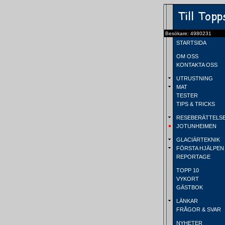
Besökare: 4980231
STARTSIDA
OM OSS
KONTAKTA OSS
UTRUSTNING
MAT
TESTER
TIPS & TRICKS
RESEBERÄTTELS
JOTUNHEIMEN
GLACIÄRTEKNIK
FÖRSTA HJÄLPEN
REPORTAGE
TOPP 10
VYKORT
GÄSTBOK
LÄNKAR
FRÅGOR & SVAR
NYHETER