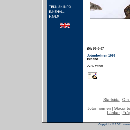
TEKNISK INFO
INNEHÅLL
HJÄLP
Bild 99-8-87
Jotunheimen 1999
Besshø.
2730 träffar
Startsida
Om 
|
Jotunheimen
Glaciärt
|
Länkar
Frå
|
Copyright © 2001 - www.t