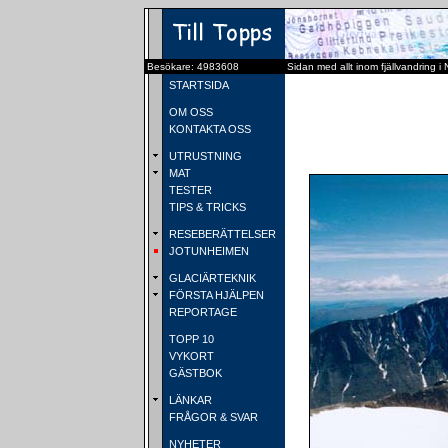
Besökare: 4983608
Sidan med allt inom fjällvandring i
STARTSIDA
OM OSS
KONTAKTA OSS
UTRUSTNING
MAT
TESTER
TIPS & TRICKS
RESEBERÄTTELSER
JOTUNHEIMEN
GLACIÄRTEKNIK
FÖRSTA HJÄLPEN
REPORTAGE
TOPP 10
VYKORT
GÄSTBOK
LÄNKAR
FRÅGOR & SVAR
NYHETER