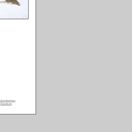
berättelser
Gästbok
|