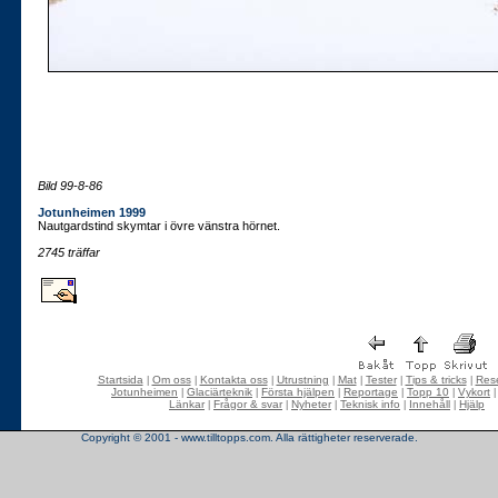
Bild 99-8-86
Jotunheimen 1999
Nautgardstind skymtar i övre vänstra hörnet.
2745 träffar
Startsida
Om oss
Kontakta oss
Utrustning
Mat
Tester
Tips & tricks
Rese
|
|
|
|
|
|
|
Jotunheimen
Glaciärteknik
Första hjälpen
Reportage
Topp 10
Vykort
|
|
|
|
|
Länkar
Frågor & svar
Nyheter
Teknisk info
Innehåll
Hjälp
|
|
|
|
|
Copyright © 2001 - www.tilltopps.com. Alla rättigheter reserverade.