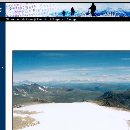
Sidan med allt inom fjällvandring i Norge och Sverige
ER