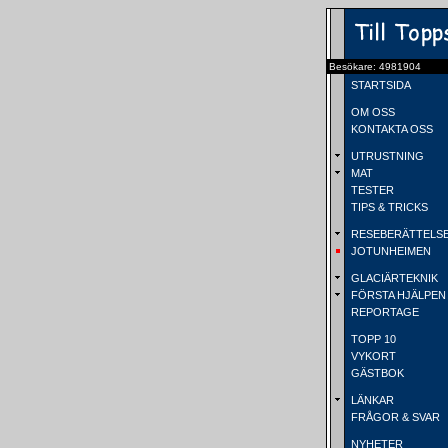
Besökare: 4981904
STARTSIDA
OM OSS
KONTAKTA OSS
UTRUSTNING
MAT
TESTER
TIPS & TRICKS
RESEBERÄTTELS
JOTUNHEIMEN
GLACIÄRTEKNIK
FÖRSTA HJÄLPEN
REPORTAGE
TOPP 10
VYKORT
GÄSTBOK
LÄNKAR
FRÅGOR & SVAR
NYHETER