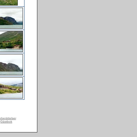
berättelser
Gästbok
|