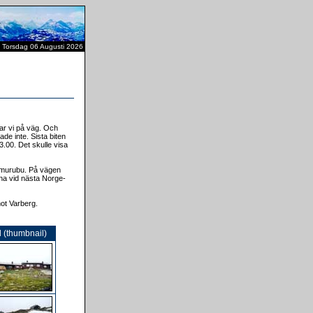
Torsdag 06 Augusti 2026
var vi på väg. Och
de inte. Sista biten
3.00. Det skulle visa
Memurubu. På vägen
nna vid nästa Norge-
ot Varberg.
d (thumbnail)