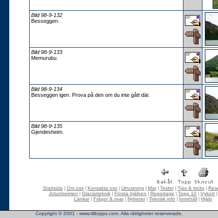
Bild 98-9-132
Besseggen.
Bild 98-9-133
Memurubu.
Bild 98-9-134
Besseggen igen. Prova på den om du inte gått där.
Bild 98-9-135
Gjendesheim.
Startsida
Om oss
Kontakta oss
Utrustning
Mat
Tester
Tips & tricks
Rese
|
|
|
|
|
|
|
Jotunheimen
Glaciärteknik
Första hjälpen
Reportage
Topp 10
Vykort
|
|
|
|
|
Länkar
Frågor & svar
Nyheter
Teknisk info
Innehåll
Hjälp
|
|
|
|
|
Copyright © 2001 - www.tilltopps.com. Alla rättigheter reserverade.