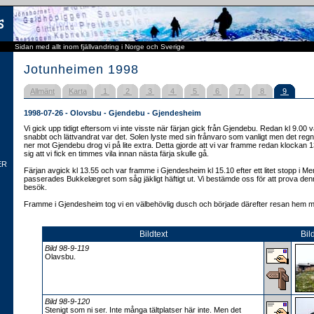
Sidan med allt inom fjällvandring i Norge och Sverige
Jotunheimen 1998
Allmänt
Karta
1
2
3
4
5
6
7
8
9
1998-07-26 - Olovsbu - Gjendebu - Gjendesheim
Vi gick upp tidigt eftersom vi inte visste när färjan gick från Gjendebu. Redan kl 9.00 
snabbt och lättvandrat var det. Solen lyste med sin frånvaro som vanligt men det regna
ner mot Gjendebu drog vi på lite extra. Detta gjorde att vi var framme redan klockan 1
sig att vi fick en timmes vila innan nästa färja skulle gå.
ER
Färjan avgick kl 13.55 och var framme i Gjendesheim kl 15.10 efter ett litet stopp i 
passerades Bukkelægret som såg jäkligt häftigt ut. Vi bestämde oss för att prova de
besök.
Framme i Gjendesheim tog vi en välbehövlig dusch och började därefter resan hem m
Bildtext
Bil
Bild 98-9-119
Olavsbu.
Bild 98-9-120
Stenigt som ni ser. Inte många tältplatser här inte. Men det