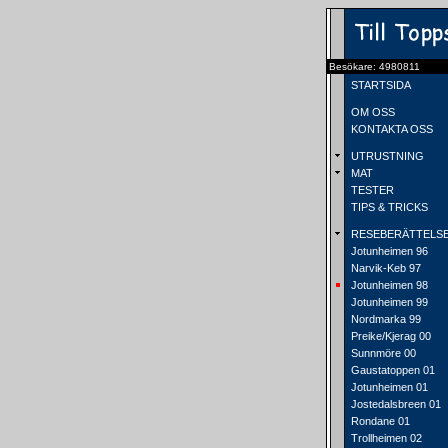
Besökare: 4980811
STARTSIDA
OM OSS
KONTAKTA OSS
UTRUSTNING
MAT
TESTER
TIPS & TRICKS
RESEBERÄTTELS
Jotunheimen 96
Narvik-Keb 97
Jotunheimen 98
Jotunheimen 99
Nordmarka 99
Preike/Kjerag 00
Sunnmöre 00
Gaustatoppen 01
Jotunheimen 01
Jostedalsbreen 01
Rondane 01
Trollheimen 02