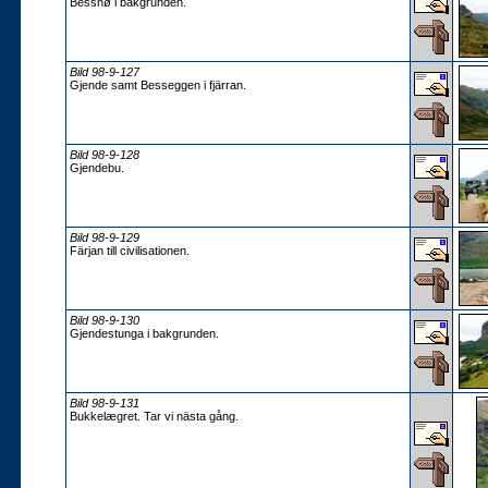
Besshø i bakgrunden.
Bild 98-9-127
Gjende samt Besseggen i fjärran.
Bild 98-9-128
Gjendebu.
Bild 98-9-129
Färjan till civilisationen.
Bild 98-9-130
Gjendestunga i bakgrunden.
Bild 98-9-131
Bukkelægret. Tar vi nästa gång.