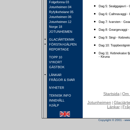
Folgefonna 03
Dag 5: Sealggajavri -
Jotunheimen 04
Ryfylkeheiane 05
Dag 6: Caihnavaggi - 
Jotunheimen 06
Jotunheimen 12
Dag 7: Ivarsten - Gea
Norge 18
Dag 8: Geargevaggi - 
JOTUNHEIMEN
Dag 9: Singi - Kebnekai
GLACIÄRTEKNIK
FÖRSTA HJÄLPEN
Dag 10: Toppbestigni
REPORTAGE
Dag 11: Kebnekaise fjä
- Kiruna
TOPP 10
VYKORT
GÄSTBOK
LÄNKAR
FRÅGOR & SVAR
NYHETER
Startsida
Om 
|
TEKNISK INFO
INNEHÅLL
Jotunheimen
Glaciärt
|
HJÄLP
Länkar
Frå
|
Copyright © 2001 - www.t