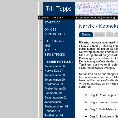
Besökare: 4981333
Sidan med allt inom fjällvandring i
STARTSIDA
Narvik - Kebnek
OM OSS
KONTAKTA OSS
Allmänt
Karta
1
UTRUSTNING
Bilkartan låg uppslagen med n
MAT
sikte. Vi satt och mätte lite 
borde faktiskt gå fint att gå frå
TESTER
Det var till en början kanske i
TIPS & TRICKS
tiden insåg alla vilken genialisk
Planeringen gick vidare och ka
Detta är nog fortfarande den rol
RESEBERÄTTELSER
Terrängen var mycket fin och s
Jotunheimen 96
klippt Kebnekaises sydtopp.
Narvik-Keb 97
Nedan kan du se hur etapperna
Jotunheimen 98
läsa reseberättelserna och titt
Jotunheimen 99
bara på flikarna ovanför där 
Är du intresserad av en karta 
Nordmarka 99
kartfliken.
Preike/Kjerag 00
Sunnmöre 00
Dag 1: Resan upp och 
Gaustatoppen 01
Jotunheimen 01
Dag 2: Kiruna - Narvik
Jostedalsbreen 01
Dag 3: Stubblidalen -
Rondane 01
Trollheimen 02
Dag 4: Hunddalen - Se