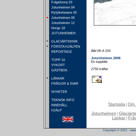
Folgefonna 03
Jotunheimen 04
Ryfylkeheiane 05
Jotunheimen 06
Jotunheimen 12
Norge 18
JOTUNHEIMEN
GLACIÄRTEKNIK
FÖRSTA HJÄLPEN
Bild 06-4-154
REPORTAGE
Jotunheimen 2006
TOPP 10
En toppbild.
VYKORT
2750 träffar
GÄSTBOK
LÄNKAR
FRÅGOR & SVAR
NYHETER
TEKNISK INFO
Startsida
Om 
|
INNEHÅLL
HJÄLP
Jotunheimen
Glaciärt
|
Länkar
Frå
|
Copyright © 2001 - www.t