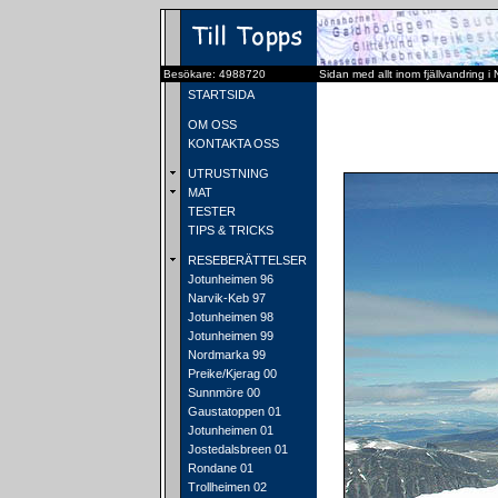
Besökare: 4988720
Sidan med allt inom fjällvandring i
STARTSIDA
OM OSS
KONTAKTA OSS
UTRUSTNING
MAT
TESTER
TIPS & TRICKS
RESEBERÄTTELSER
Jotunheimen 96
Narvik-Keb 97
Jotunheimen 98
Jotunheimen 99
Nordmarka 99
Preike/Kjerag 00
Sunnmöre 00
Gaustatoppen 01
Jotunheimen 01
Jostedalsbreen 01
Rondane 01
Trollheimen 02