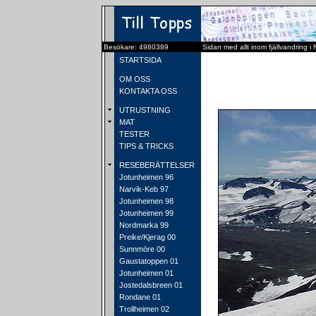
Besökare: 4980389
Sidan med allt inom fjällvandring i
STARTSIDA
OM OSS
KONTAKTA OSS
UTRUSTNING
MAT
TESTER
TIPS & TRICKS
RESEBERÄTTELSER
Jotunheimen 96
Narvik-Keb 97
Jotunheimen 98
Jotunheimen 99
Nordmarka 99
Preike/Kjerag 00
Sunnmöre 00
Gaustatoppen 01
Jotunheimen 01
Jostedalsbreen 01
Rondane 01
Trollheimen 02