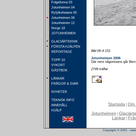
Folgefonna 03
Jotunheimen 04
Ryfylkeheiane 05
Jotunheimen 06
Jotunheimen 12
Norge 18
JOTUNHEIMEN
GLACIÄRTEKNIK
FÖRSTA HJÄLPEN
Bild 06-4-151
REPORTAGE
Jotunheimen 2006
TOPP 10
Där nere någonstans går Berr
VYKORT
2749 träffar
GÄSTBOK
LÄNKAR
FRÅGOR & SVAR
NYHETER
TEKNISK INFO
Startsida
Om 
|
INNEHÅLL
HJÄLP
Jotunheimen
Glaciärt
|
Länkar
Frå
|
Copyright © 2001 - www.t