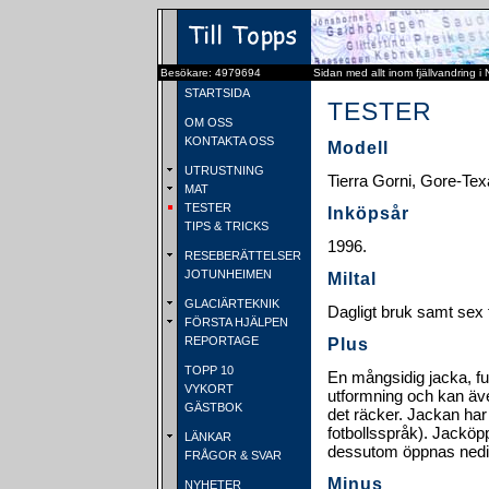
Besökare: 4979694
Sidan med allt inom fjällvandring i
STARTSIDA
TESTER
OM OSS
KONTAKTA OSS
Modell
UTRUSTNING
Tierra Gorni, Gore-Tex
MAT
TESTER
Inköpsår
TIPS & TRICKS
1996.
RESEBERÄTTELSER
JOTUNHEIMEN
Miltal
GLACIÄRTEKNIK
Dagligt bruk samt sex fj
FÖRSTA HJÄLPEN
REPORTAGE
Plus
TOPP 10
En mångsidig jacka, fun
VYKORT
utformning och kan äve
GÄSTBOK
det räcker. Jackan har 
fotbollsspråk). Jackö
LÄNKAR
dessutom öppnas nedif
FRÅGOR & SVAR
Minus
NYHETER