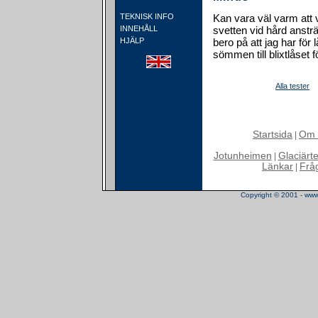
TEKNISK INFO
Kan vara väl varm att va
INNEHÅLL
svetten vid hård anstr
HJÄLP
bero på att jag har fö
sömmen till blixtlåset f
Alla tester
Startsida
Om 
|
Jotunheimen
Glaciärt
|
Länkar
Frå
|
Copyright © 2001 - www.t