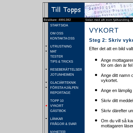
Besökare: 4991382
Sidan med allt inom fjällvandring i
STARTSIDA
VYKORT
OM OSS
KONTAKTA OSS
Steg 2: Skriv vyk
UTRUSTNING
Efter det att en bild va
MAT
TESTER
Ange mottagaren
TIPS & TRICKS
för om den är fel
RESEBERÄTTELSER
JOTUNHEIMEN
Ange ditt namn 
vykortet.
GLACIÄRTEKNIK
FÖRSTA HJÄLPEN
Ange en lämplig 
REPORTAGE
Skriv ditt medde
TOPP 10
VYKORT
Skriv därefter u
GÄSTBOK
LÄNKAR
Om du vill så ka
FRÅGOR & SVAR
mottagaren läser 
NYHETER