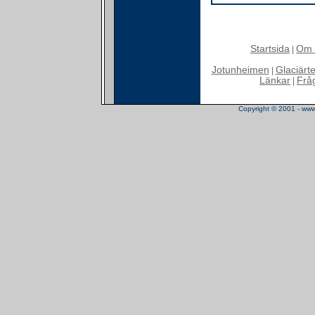
Startsida
Om 
|
Jotunheimen
Glaciärt
|
Länkar
Frå
|
Copyright © 2001 - www.t