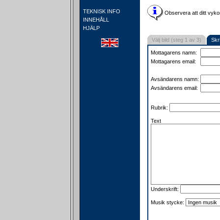
TEKNISK INFO
Observera att ditt vyko
INNEHÅLL
HJÄLP
Välj bild (steg 1 av 3)
Skr
Mottagarens namn:
Mottagarens email:
Avsändarens namn:
Avsändarens email:
Rubrik:
Text
Underskrift:
Musik stycke: