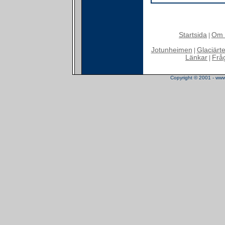
Startsida
Om 
|
Jotunheimen
Glaciärt
|
Länkar
Frå
|
Copyright © 2001 - www.t