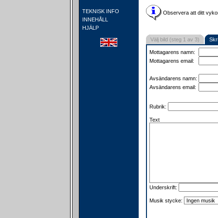
TEKNISK INFO
Observera att ditt vyko
INNEHÅLL
HJÄLP
Välj bild (steg 1 av 3)
Skr
Mottagarens namn:
Mottagarens email:
Avsändarens namn:
Avsändarens email:
Rubrik:
Text
Underskrift:
Musik stycke: