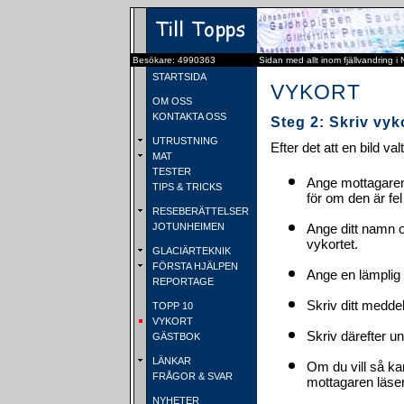
Besökare: 4990363
Sidan med allt inom fjällvandring i
STARTSIDA
VYKORT
OM OSS
KONTAKTA OSS
Steg 2: Skriv vyk
UTRUSTNING
Efter det att en bild va
MAT
TESTER
Ange mottagaren
TIPS & TRICKS
för om den är fel
RESEBERÄTTELSER
JOTUNHEIMEN
Ange ditt namn 
vykortet.
GLACIÄRTEKNIK
FÖRSTA HJÄLPEN
Ange en lämplig 
REPORTAGE
Skriv ditt medde
TOPP 10
VYKORT
Skriv därefter u
GÄSTBOK
LÄNKAR
Om du vill så ka
FRÅGOR & SVAR
mottagaren läser 
NYHETER