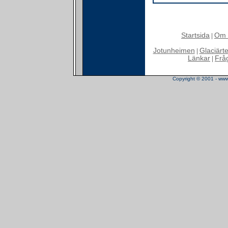
Startsida
Om 
|
Jotunheimen
Glaciärt
|
Länkar
Frå
|
Copyright © 2001 - www.t