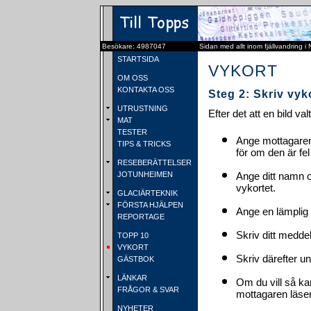
Besökare: 4987047
Sidan med allt inom fjällvandring i
STARTSIDA
VYKORT
OM OSS
KONTAKTA OSS
Steg 2: Skriv vyk
UTRUSTNING
Efter det att en bild va
MAT
TESTER
Ange mottagaren
TIPS & TRICKS
för om den är fel
RESEBERÄTTELSER
JOTUNHEIMEN
Ange ditt namn 
vykortet.
GLACIÄRTEKNIK
FÖRSTA HJÄLPEN
Ange en lämplig 
REPORTAGE
Skriv ditt medde
TOPP 10
VYKORT
Skriv därefter u
GÄSTBOK
LÄNKAR
Om du vill så ka
FRÅGOR & SVAR
mottagaren läser 
NYHETER