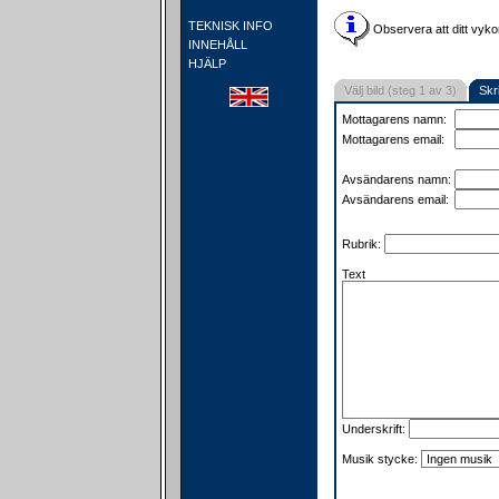
TEKNISK INFO
Observera att ditt vyko
INNEHÅLL
HJÄLP
Välj bild (steg 1 av 3)
Skr
Mottagarens namn:
Mottagarens email:
Avsändarens namn:
Avsändarens email:
Rubrik:
Text
Underskrift:
Musik stycke: