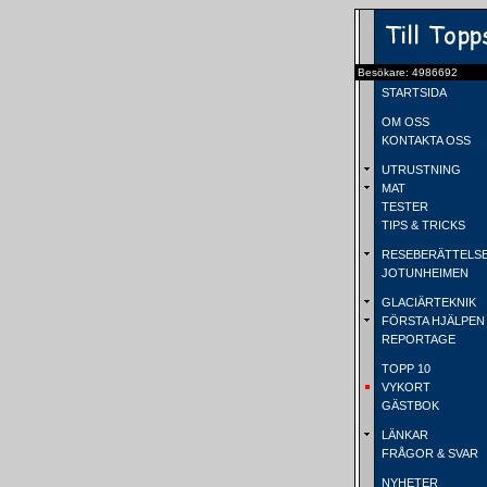
Besökare: 4986692
STARTSIDA
OM OSS
KONTAKTA OSS
UTRUSTNING
MAT
TESTER
TIPS & TRICKS
RESEBERÄTTELS
JOTUNHEIMEN
GLACIÄRTEKNIK
FÖRSTA HJÄLPEN
REPORTAGE
TOPP 10
VYKORT
GÄSTBOK
LÄNKAR
FRÅGOR & SVAR
NYHETER