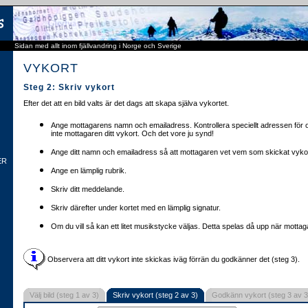
Sidan med allt inom fjällvandring i Norge och Sverige
VYKORT
Steg 2: Skriv vykort
Efter det att en bild valts är det dags att skapa själva vykortet.
Ange mottagarens namn och emailadress. Kontrollera speciellt adressen för o
inte mottagaren ditt vykort. Och det vore ju synd!
Ange ditt namn och emailadress så att mottagaren vet vem som skickat vykor
ER
Ange en lämplig rubrik.
Skriv ditt meddelande.
Skriv därefter under kortet med en lämplig signatur.
Om du vill så kan ett litet musikstycke väljas. Detta spelas då upp när mottaga
Observera att ditt vykort inte skickas iväg förrän du godkänner det (steg 3).
Välj bild (steg 1 av 3)
Skriv vykort (steg 2 av 3)
Godkänn vykort (steg 3 av 3