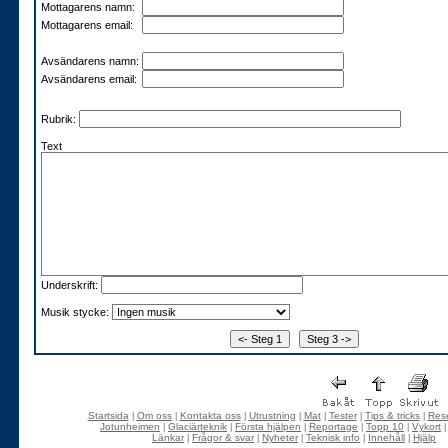
Mottagarens namn:
Mottagarens email:
Avsändarens namn:
Avsändarens email:
Rubrik:
Text
Underskrift:
Musik stycke:
Startsida
Om oss
Kontakta oss
Utrustning
Mat
Tester
Tips & tricks
Rese
|
|
|
|
|
|
|
Jotunheimen
Glaciärteknik
Första hjälpen
Reportage
Topp 10
Vykort
|
|
|
|
|
Länkar
Frågor & svar
Nyheter
Teknisk info
Innehåll
Hjälp
|
|
|
|
|