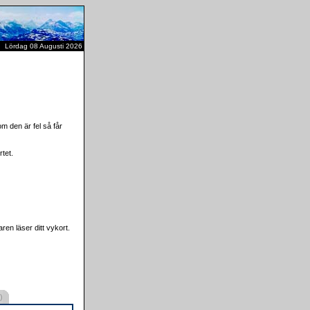
Lördag 08 Augusti 2026
m den är fel så får
tet.
ren läser ditt vykort.
)