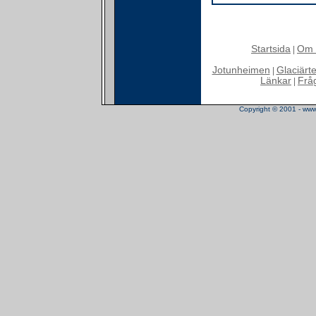
Startsida
Om 
|
Jotunheimen
Glaciärt
|
Länkar
Frå
|
Copyright © 2001 - www.t