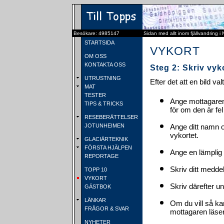
Besökare: 4985147
Sidan med allt inom fjällvandring i
STARTSIDA
VYKORT
OM OSS
KONTAKTA OSS
Steg 2: Skriv vyk
UTRUSTNING
Efter det att en bild va
MAT
TESTER
Ange mottagaren
TIPS & TRICKS
för om den är fel
RESEBERÄTTELSER
JOTUNHEIMEN
Ange ditt namn 
vykortet.
GLACIÄRTEKNIK
FÖRSTA HJÄLPEN
Ange en lämplig 
REPORTAGE
Skriv ditt medde
TOPP 10
VYKORT
Skriv därefter u
GÄSTBOK
LÄNKAR
Om du vill så ka
FRÅGOR & SVAR
mottagaren läser 
NYHETER