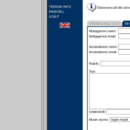
TEKNISK INFO
Observera att ditt vyko
INNEHÅLL
HJÄLP
Välj bild (steg 1 av 3)
Skr
Mottagarens namn:
Mottagarens email:
Avsändarens namn:
Avsändarens email:
Rubrik:
Text
Underskrift:
Musik stycke: