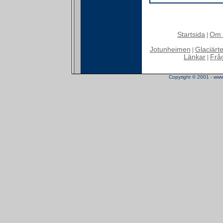
Startsida
Om 
|
Jotunheimen
Glaciärt
|
Länkar
Frå
|
Copyright © 2001 - www.t