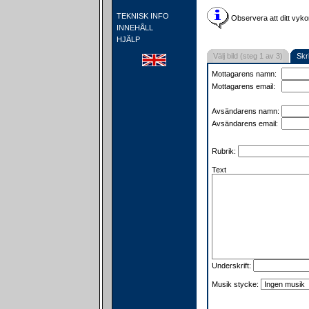
TEKNISK INFO
Observera att ditt vyko
INNEHÅLL
HJÄLP
Välj bild (steg 1 av 3)
Skr
Mottagarens namn:
Mottagarens email:
Avsändarens namn:
Avsändarens email:
Rubrik:
Text
Underskrift:
Musik stycke: