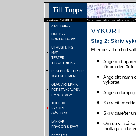
Besökare: 4980871
Sidan med allt inom fjällvandring i
STARTSIDA
VYKORT
OM OSS
KONTAKTA OSS
Steg 2: Skriv vyk
UTRUSTNING
Efter det att en bild va
MAT
TESTER
Ange mottagaren
TIPS & TRICKS
för om den är fel
RESEBERÄTTELSER
JOTUNHEIMEN
Ange ditt namn 
vykortet.
GLACIÄRTEKNIK
FÖRSTA HJÄLPEN
Ange en lämplig 
REPORTAGE
Skriv ditt medde
TOPP 10
VYKORT
Skriv därefter u
GÄSTBOK
LÄNKAR
Om du vill så ka
FRÅGOR & SVAR
mottagaren läser 
NYHETER