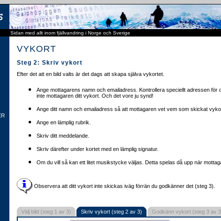
Sidan med allt inom fjällvandring i Norge och Sverige
VYKORT
Steg 2: Skriv vykort
Efter det att en bild valts är det dags att skapa själva vykortet.
Ange mottagarens namn och emailadress. Kontrollera speciellt adressen för o
inte mottagaren ditt vykort. Och det vore ju synd!
Ange ditt namn och emailadress så att mottagaren vet vem som skickat vykor
ER
Ange en lämplig rubrik.
Skriv ditt meddelande.
Skriv därefter under kortet med en lämplig signatur.
Om du vill så kan ett litet musikstycke väljas. Detta spelas då upp när mottaga
Observera att ditt vykort inte skickas iväg förrän du godkänner det (steg 3).
Välj bild (steg 1 av 3)
Skriv vykort (steg 2 av 3)
Godkänn vykort (steg 3 av 3