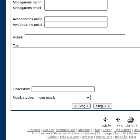
Mottagarens namn:
Mottagarens email:
Avsändarens namn:
Avsändarens email:
Rubrik:
Text
Underskrift:
Musik stycke:
Startsida
Om oss
Kontakta oss
Utrustning
Mat
Tester
Tips & tricks
Rese
|
|
|
|
|
|
|
Jotunheimen
Glaciärteknik
Första hjälpen
Reportage
Topp 10
Vykort
|
|
|
|
|
Länkar
Frågor & svar
Nyheter
Teknisk info
Innehåll
Hjälp
|
|
|
|
|