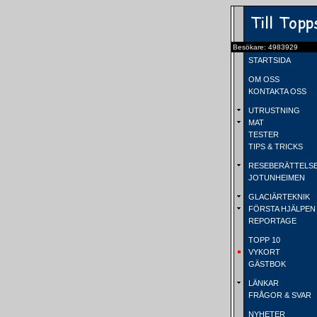
Besökare: 4983929
STARTSIDA
OM OSS
KONTAKTA OSS
UTRUSTNING
MAT
TESTER
TIPS & TRICKS
RESEBERÄTTELS
JOTUNHEIMEN
GLACIÄRTEKNIK
FÖRSTA HJÄLPEN
REPORTAGE
TOPP 10
VYKORT
GÄSTBOK
LÄNKAR
FRÅGOR & SVAR
NYHETER