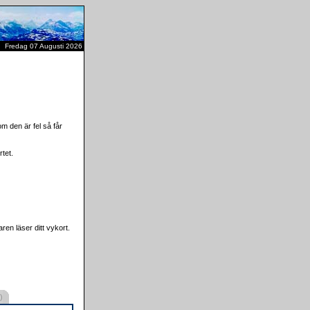
Fredag 07 Augusti 2026
m den är fel så får
tet.
ren läser ditt vykort.
)