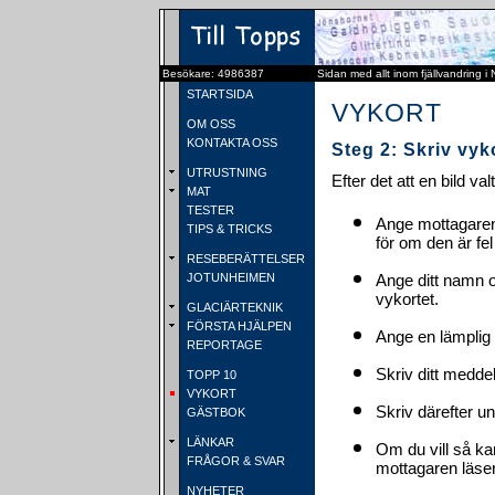
Besökare: 4986387
Sidan med allt inom fjällvandring i
STARTSIDA
VYKORT
OM OSS
KONTAKTA OSS
Steg 2: Skriv vyk
UTRUSTNING
Efter det att en bild va
MAT
TESTER
Ange mottagaren
TIPS & TRICKS
för om den är fel
RESEBERÄTTELSER
JOTUNHEIMEN
Ange ditt namn 
vykortet.
GLACIÄRTEKNIK
FÖRSTA HJÄLPEN
Ange en lämplig 
REPORTAGE
Skriv ditt medde
TOPP 10
VYKORT
Skriv därefter u
GÄSTBOK
LÄNKAR
Om du vill så ka
FRÅGOR & SVAR
mottagaren läser 
NYHETER