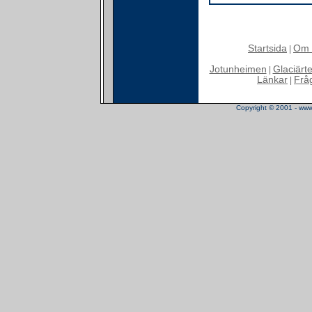
Startsida
Om 
|
Jotunheimen
Glaciärt
|
Länkar
Frå
|
Copyright © 2001 - www.t