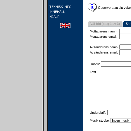
TEKNISK INFO
Observera att ditt vyko
INNEHÅLL
HJÄLP
Välj bild (steg 1 av 3)
Skr
Mottagarens namn:
Mottagarens email:
Avsändarens namn:
Avsändarens email:
Rubrik:
Text
Underskrift:
Musik stycke: