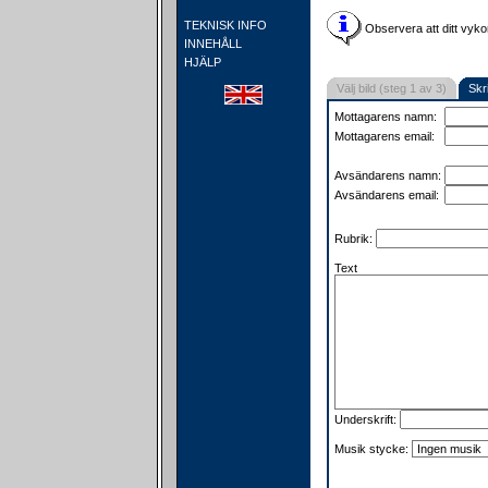
TEKNISK INFO
Observera att ditt vyko
INNEHÅLL
HJÄLP
Välj bild (steg 1 av 3)
Skr
Mottagarens namn:
Mottagarens email:
Avsändarens namn:
Avsändarens email:
Rubrik:
Text
Underskrift:
Musik stycke: