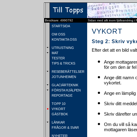
Besökare: 4990792
Sidan med allt inom fjällvandring i
STARTSIDA
VYKORT
OM OSS
KONTAKTA OSS
Steg 2: Skriv vyk
UTRUSTNING
Efter det att en bild va
MAT
TESTER
Ange mottagaren
TIPS & TRICKS
för om den är fel
RESEBERÄTTELSER
JOTUNHEIMEN
Ange ditt namn 
vykortet.
GLACIÄRTEKNIK
FÖRSTA HJÄLPEN
Ange en lämplig 
REPORTAGE
Skriv ditt medde
TOPP 10
VYKORT
Skriv därefter u
GÄSTBOK
LÄNKAR
Om du vill så ka
FRÅGOR & SVAR
mottagaren läser 
NYHETER