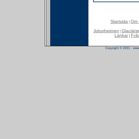
Startsida
Om 
|
Jotunheimen
Glaciärt
|
Länkar
Frå
|
Copyright © 2001 - www.t