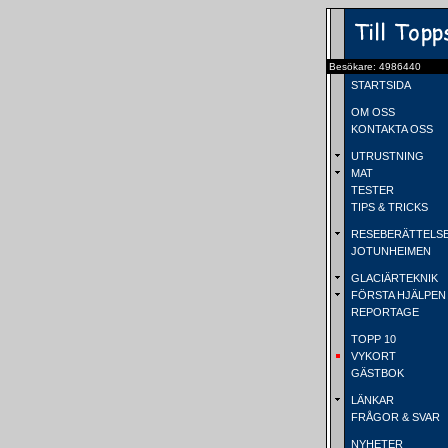
Besökare: 4986440
STARTSIDA
OM OSS
KONTAKTA OSS
UTRUSTNING
MAT
TESTER
TIPS & TRICKS
RESEBERÄTTELS
JOTUNHEIMEN
GLACIÄRTEKNIK
FÖRSTA HJÄLPEN
REPORTAGE
TOPP 10
VYKORT
GÄSTBOK
LÄNKAR
FRÅGOR & SVAR
NYHETER