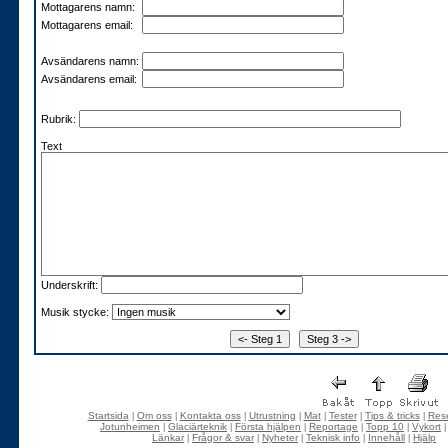
Mottagarens namn:
Mottagarens email:
Avsändarens namn:
Avsändarens email:
Rubrik:
Text
Underskrift:
Musik stycke:
Startsida
Om oss
Kontakta oss
Utrustning
Mat
Tester
Tips & tricks
Rese
|
|
|
|
|
|
|
Jotunheimen
Glaciärteknik
Första hjälpen
Reportage
Topp 10
Vykort
|
|
|
|
|
Länkar
Frågor & svar
Nyheter
Teknisk info
Innehåll
Hjälp
|
|
|
|
|