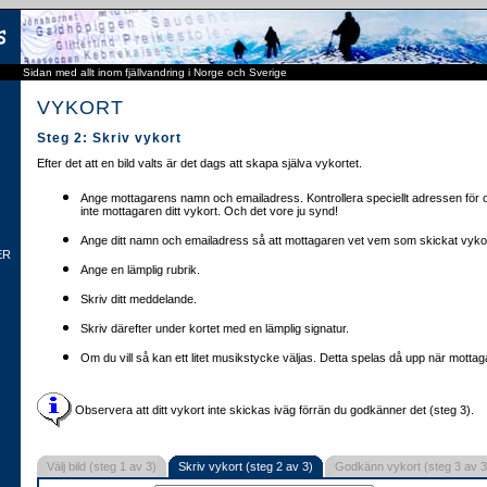
Sidan med allt inom fjällvandring i Norge och Sverige
VYKORT
Steg 2: Skriv vykort
Efter det att en bild valts är det dags att skapa själva vykortet.
Ange mottagarens namn och emailadress. Kontrollera speciellt adressen för o
inte mottagaren ditt vykort. Och det vore ju synd!
Ange ditt namn och emailadress så att mottagaren vet vem som skickat vykor
ER
Ange en lämplig rubrik.
Skriv ditt meddelande.
Skriv därefter under kortet med en lämplig signatur.
Om du vill så kan ett litet musikstycke väljas. Detta spelas då upp när mottaga
Observera att ditt vykort inte skickas iväg förrän du godkänner det (steg 3).
Välj bild (steg 1 av 3)
Skriv vykort (steg 2 av 3)
Godkänn vykort (steg 3 av 3