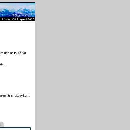
Lördag 08 Augusti 2026
m den är fel så får
tet.
ren läser ditt vykort.
)