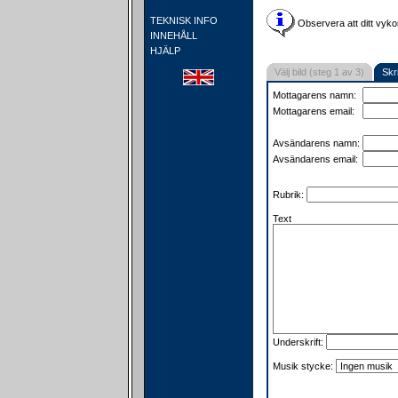
TEKNISK INFO
Observera att ditt vyko
INNEHÅLL
HJÄLP
Välj bild (steg 1 av 3)
Skr
Mottagarens namn:
Mottagarens email:
Avsändarens namn:
Avsändarens email:
Rubrik:
Text
Underskrift:
Musik stycke: