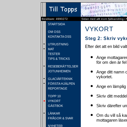
Besökare: 4990272
Sidan med allt inom fjällvandring i
STARTSIDA
VYKORT
OM OSS
KONTAKTA OSS
Steg 2: Skriv vyk
UTRUSTNING
Efter det att en bild va
MAT
TESTER
Ange mottagaren
TIPS & TRICKS
för om den är fel
RESEBERÄTTELSER
JOTUNHEIMEN
Ange ditt namn 
vykortet.
GLACIÄRTEKNIK
FÖRSTA HJÄLPEN
Ange en lämplig 
REPORTAGE
Skriv ditt medde
TOPP 10
VYKORT
Skriv därefter u
GÄSTBOK
LÄNKAR
Om du vill så ka
FRÅGOR & SVAR
mottagaren läser 
NYHETER