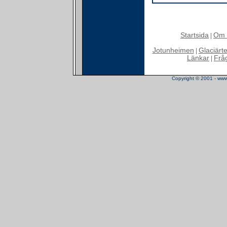
Startsida
Om 
|
Jotunheimen
Glaciärt
|
Länkar
Frå
|
Copyright © 2001 - www.t