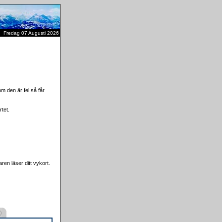
Fredag 07 Augusti 2026
m den är fel så får
tet.
ren läser ditt vykort.
)