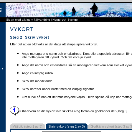
Sidan med allt inom fjällvandring i Norge och Sverige
VYKORT
Steg 2: Skriv vykort
Efter det att en bild valts är det dags att skapa själva vykortet.
Ange mottagarens namn och emailadress. Kontrollera speciellt adressen för o
inte mottagaren ditt vykort. Och det vore ju synd!
Ange ditt namn och emailadress så att mottagaren vet vem som skickat vykor
ER
Ange en lämplig rubrik.
Skriv ditt meddelande.
Skriv därefter under kortet med en lämplig signatur.
Om du vill så kan ett litet musikstycke väljas. Detta spelas då upp när mottaga
Observera att ditt vykort inte skickas iväg förrän du godkänner det (steg 3).
Välj bild (steg 1 av 3)
Skriv vykort (steg 2 av 3)
Godkänn vykort (steg 3 av 3