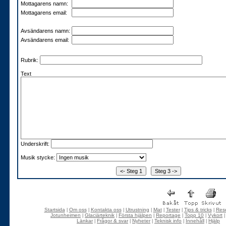
Mottagarens namn:
Mottagarens email:
Avsändarens namn:
Avsändarens email:
Rubrik:
Text
Underskrift:
Musik stycke:
Startsida
Om oss
Kontakta oss
Utrustning
Mat
Tester
Tips & tricks
Rese
|
|
|
|
|
|
|
Jotunheimen
Glaciärteknik
Första hjälpen
Reportage
Topp 10
Vykort
|
|
|
|
|
Länkar
Frågor & svar
Nyheter
Teknisk info
Innehåll
Hjälp
|
|
|
|
|