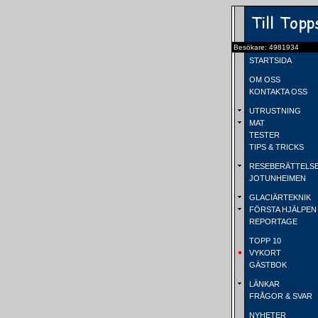
Besökare: 4981934
STARTSIDA
OM OSS
KONTAKTA OSS
UTRUSTNING
MAT
TESTER
TIPS & TRICKS
RESEBERÄTTELS
JOTUNHEIMEN
GLACIÄRTEKNIK
FÖRSTA HJÄLPEN
REPORTAGE
TOPP 10
VYKORT
GÄSTBOK
LÄNKAR
FRÅGOR & SVAR
NYHETER