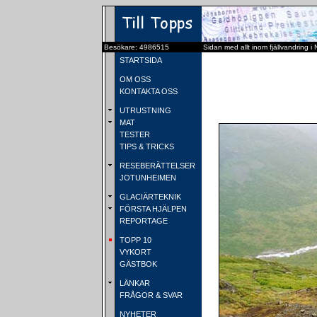
Besökare: 4986515
Sidan med allt inom fjällvandring i
STARTSIDA
OM OSS
KONTAKTA OSS
UTRUSTNING
MAT
TESTER
TIPS & TRICKS
RESEBERÄTTELSER
JOTUNHEIMEN
GLACIÄRTEKNIK
FÖRSTA HJÄLPEN
REPORTAGE
TOPP 10
VYKORT
GÄSTBOK
LÄNKAR
FRÅGOR & SVAR
NYHETER