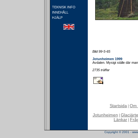
TEKNISK INFO
INNEHÅLL
HJÄLP
Bild 99-5-65
Jotunheimen 1999
Avdalen. Mysigt ställe där man 
2735 träffar
Startsida
Om 
|
Jotunheimen
Glaciärt
|
Länkar
Frå
|
Copyright © 2001 - www.t