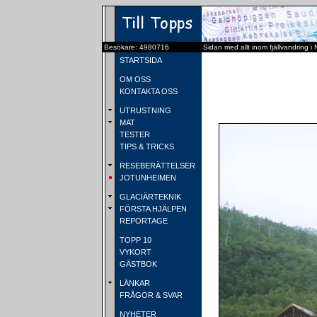
Besökare: 4980716
Sidan med allt inom fjällvandring i
STARTSIDA
OM OSS
KONTAKTA OSS
UTRUSTNING
MAT
TESTER
TIPS & TRICKS
RESEBERÄTTELSER
JOTUNHEIMEN
GLACIÄRTEKNIK
FÖRSTA HJÄLPEN
REPORTAGE
TOPP 10
VYKORT
GÄSTBOK
LÄNKAR
FRÅGOR & SVAR
NYHETER