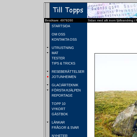
Besökare: 4979260
Sidan med allt inom fjällvandring i
STARTSIDA
OM OSS
KONTAKTA OSS
UTRUSTNING
MAT
TESTER
TIPS & TRICKS
RESEBERÄTTELSER
JOTUNHEIMEN
GLACIÄRTEKNIK
FÖRSTA HJÄLPEN
REPORTAGE
TOPP 10
VYKORT
GÄSTBOK
LÄNKAR
FRÅGOR & SVAR
NYHETER