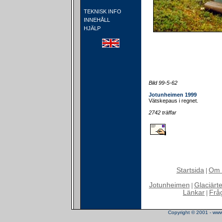
TEKNISK INFO
INNEHÅLL
HJÄLP
Bild 99-5-62
Jotunheimen 1999
Vätskepaus i regnet.
2742 träffar
Startsida
Om 
|
Jotunheimen
Glaciärt
|
Länkar
Frå
|
Copyright © 2001 - www.t