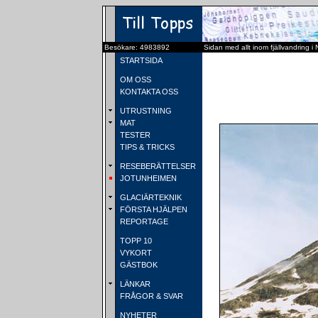
Besökare: 4983892
Sidan med allt inom fjällvandring i
STARTSIDA
OM OSS
KONTAKTA OSS
UTRUSTNING
MAT
TESTER
TIPS & TRICKS
RESEBERÄTTELSER
JOTUNHEIMEN
GLACIÄRTEKNIK
FÖRSTA HJÄLPEN
REPORTAGE
TOPP 10
VYKORT
GÄSTBOK
LÄNKAR
FRÅGOR & SVAR
NYHETER