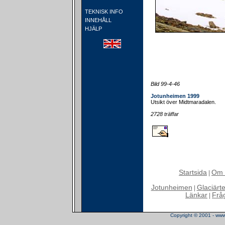
TEKNISK INFO
INNEHÅLL
HJÄLP
Bild 99-4-46
Jotunheimen 1999
Utsikt över Midtmaradalen.
2728 träffar
Startsida
Om 
|
Jotunheimen
Glaciärt
|
Länkar
Frå
|
Copyright © 2001 - www.t