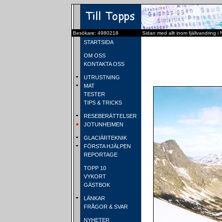
Besökare: 4980218
Sidan med allt inom fjällvandring i
STARTSIDA
OM OSS
KONTAKTA OSS
UTRUSTNING
MAT
TESTER
TIPS & TRICKS
RESEBERÄTTELSER
JOTUNHEIMEN
GLACIÄRTEKNIK
FÖRSTA HJÄLPEN
REPORTAGE
TOPP 10
VYKORT
GÄSTBOK
LÄNKAR
FRÅGOR & SVAR
NYHETER