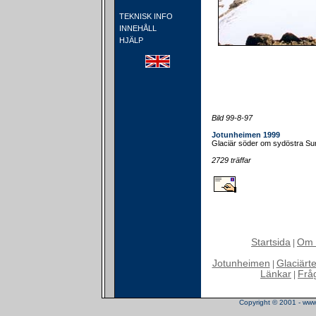
TEKNISK INFO
INNEHÅLL
HJÄLP
Bild 99-8-97
Jotunheimen 1999
Glaciär söder om sydöstra Sur
2729 träffar
Startsida
Om 
|
Jotunheimen
Glaciärt
|
Länkar
Frå
|
Copyright © 2001 - www.t