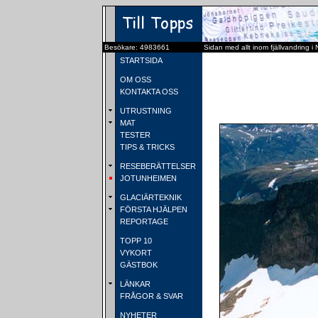
Besökare: 4983661
Sidan med allt inom fjällvandring i
STARTSIDA
OM OSS
KONTAKTA OSS
UTRUSTNING
MAT
TESTER
TIPS & TRICKS
RESEBERÄTTELSER
JOTUNHEIMEN
GLACIÄRTEKNIK
FÖRSTA HJÄLPEN
REPORTAGE
TOPP 10
VYKORT
GÄSTBOK
LÄNKAR
FRÅGOR & SVAR
NYHETER