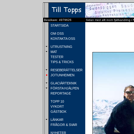
Besökare: 4979626
Sidan med allt inom fjällvandring i
STARTSIDA
OM OSS
KONTAKTA OSS
UTRUSTNING
MAT
TESTER
TIPS & TRICKS
RESEBERÄTTELSER
JOTUNHEIMEN
GLACIÄRTEKNIK
FÖRSTA HJÄLPEN
REPORTAGE
TOPP 10
VYKORT
GÄSTBOK
LÄNKAR
FRÅGOR & SVAR
NYHETER