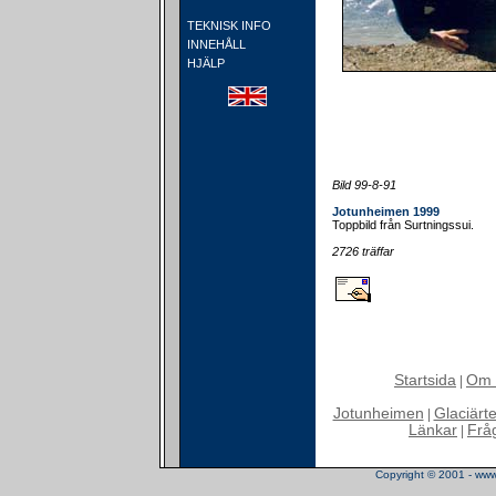
TEKNISK INFO
INNEHÅLL
HJÄLP
Bild 99-8-91
Jotunheimen 1999
Toppbild från Surtningssui.
2726 träffar
Startsida
Om 
|
Jotunheimen
Glaciärt
|
Länkar
Frå
|
Copyright © 2001 - www.t