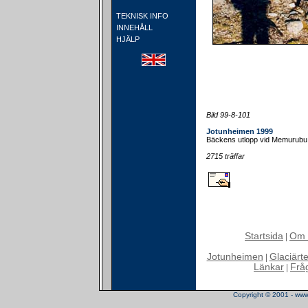
TEKNISK INFO
INNEHÅLL
HJÄLP
Bild 99-8-101
Jotunheimen 1999
Bäckens utlopp vid Memurubu. 
2715 träffar
Startsida
Om 
|
Jotunheimen
Glaciärt
|
Länkar
Frå
|
Copyright © 2001 - www.t