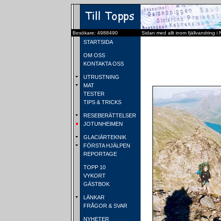
Besökare: 4988490
Sidan med allt inom fjällvandring i
STARTSIDA
OM OSS
KONTAKTA OSS
UTRUSTNING
MAT
TESTER
TIPS & TRICKS
RESEBERÄTTELSER
JOTUNHEIMEN
GLACIÄRTEKNIK
FÖRSTA HJÄLPEN
REPORTAGE
TOPP 10
VYKORT
GÄSTBOK
LÄNKAR
FRÅGOR & SVAR
NYHETER