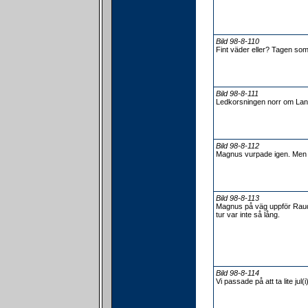
Bild 98-8-110
Fint väder eller? Tagen so
Bild 98-8-111
Ledkorsningen norr om Lan
Bild 98-8-112
Magnus vurpade igen. Men i
Bild 98-8-113
Magnus på väg uppför Rauda
tur var inte så lång.
Bild 98-8-114
Vi passade på att ta lite jul(i