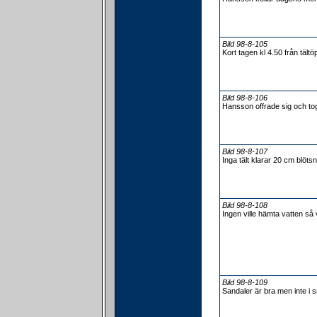
Bild 98-8-105
Kort tagen kl 4.50 från tält
Bild 98-8-106
Hansson offrade sig och tog 
Bild 98-8-107
Inga tält klarar 20 cm blöts
Bild 98-8-108
Ingen ville hämta vatten så v
Bild 98-8-109
Sandaler är bra men inte i s