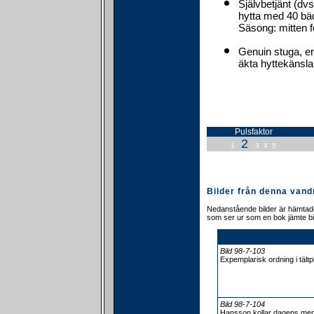
Självbetjänt (d
hytta med 40 bä
Säsong: mitten fe
Genuin stuga, en
äkta hyttekänsla
Pulsfaktor
2
1
3
4
5
Bilder från denna vand
Nedanstående bilder är hämtade
som ser ur som en bok jämte bi
Bild 98-7-103
Expemplarisk ordning i tält
Bild 98-7-104
Hansson kollar dagens men