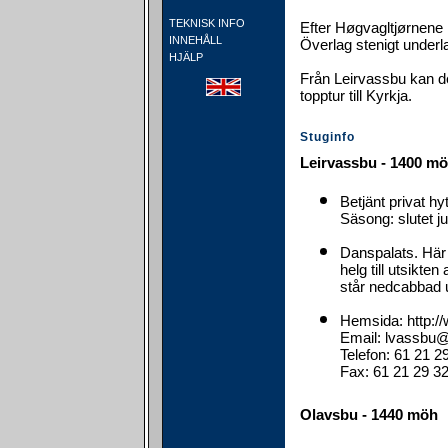
TEKNISK INFO
Efter Høgvagltjørnene k
INNEHÅLL
Överlag stenigt underl
HJÄLP
Från Leirvassbu kan 
topptur till Kyrkja.
Stuginfo
Leirvassbu - 1400 m
Betjänt privat h
Säsong: slutet ju
Danspalats. Här ä
helg till utsikte
står nedcabbad u
Hemsida: http:/
Email: lvassbu@
Telefon: 61 21 2
Fax: 61 21 29 3
Olavsbu - 1440 möh