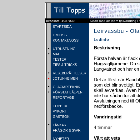
Besökare: 4987030
Sidan med allt inom fjällvandring i
STARTSIDA
Leirvassbu - Ol
OM OSS
Ledinfo
KONTAKTA OSS
Beskrivning
UTRUSTNING
MAT
Första halvan är flack
TESTER
Høgvagltjørnene. Du s
TIPS & TRICKS
Langvatnet och har en f
RESEBERÄTTELSER
JOTUNHEIMEN
Det är först när Rauda
som det blir svettigt. 
GLACIÄRTEKNIK
skall avverkas. Även h
FÖRSTA HJÄLPEN
inte har sådan tur att d
REPORTAGE
Avslutningen ned till Ol
nedförsbacke.
TOPP 10
VYKORT
Vandringstid
GÄSTBOK
LÄNKAR
4 timmar
FRÅGOR & SVAR
Värt att veta
NYHETER