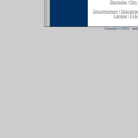
Startsida
Om 
|
Jotunheimen
Glaciärt
|
Länkar
Frå
|
Copyright © 2001 - www.t