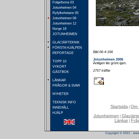
Folgefonna 03
Jotunheimen 04
Ryfylkeheiane 05
Jotunheimen 06
Jotunheimen 12
Norge 18
JOTUNHEIMEN
GLACIÄRTEKNIK
FÖRSTA HJÄLPEN
Bild 06-4-166
REPORTAGE
Jotunheimen 2006
TOPP 10
Äntligen lite grönt igen.
VYKORT
2757 träffar
GÄSTBOK
LÄNKAR
FRÅGOR & SVAR
NYHETER
TEKNISK INFO
Startsida
Om 
|
INNEHÅLL
HJÄLP
Jotunheimen
Glaciärt
|
Länkar
Frå
|
Copyright © 2001 - www.t