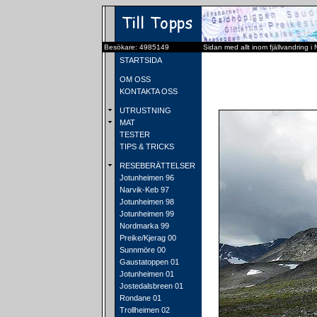
Besökare: 4985149
Sidan med allt inom fjällvandring i
STARTSIDA
OM OSS
KONTAKTA OSS
UTRUSTNING
MAT
TESTER
TIPS & TRICKS
RESEBERÄTTELSER
Jotunheimen 96
Narvik-Keb 97
Jotunheimen 98
Jotunheimen 99
Nordmarka 99
Preike/Kjerag 00
Sunnmöre 00
Gaustatoppen 01
Jotunheimen 01
Jostedalsbreen 01
Rondane 01
Trollheimen 02