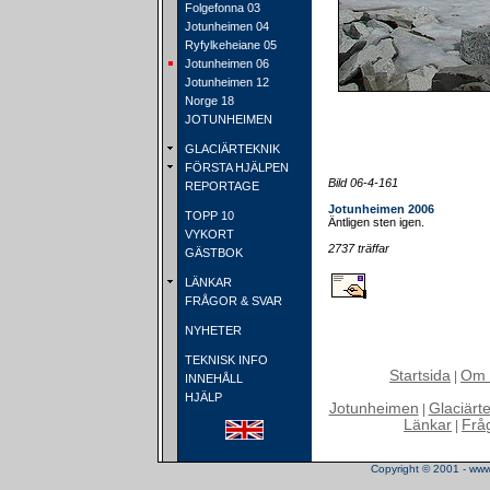
Folgefonna 03
Jotunheimen 04
Ryfylkeheiane 05
Jotunheimen 06
Jotunheimen 12
Norge 18
JOTUNHEIMEN
GLACIÄRTEKNIK
FÖRSTA HJÄLPEN
Bild 06-4-161
REPORTAGE
Jotunheimen 2006
TOPP 10
Äntligen sten igen.
VYKORT
2737 träffar
GÄSTBOK
LÄNKAR
FRÅGOR & SVAR
NYHETER
TEKNISK INFO
Startsida
Om 
|
INNEHÅLL
HJÄLP
Jotunheimen
Glaciärt
|
Länkar
Frå
|
Copyright © 2001 - www.t