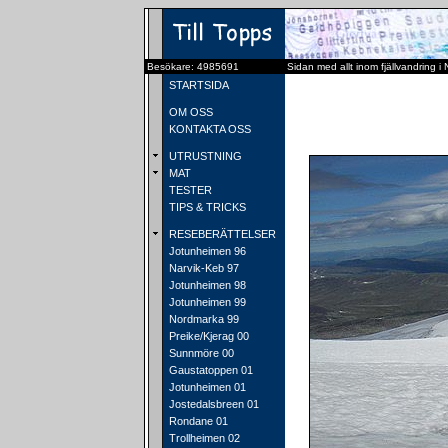
Besökare: 4985691
Sidan med allt inom fjällvandring i
STARTSIDA
OM OSS
KONTAKTA OSS
UTRUSTNING
MAT
TESTER
TIPS & TRICKS
RESEBERÄTTELSER
Jotunheimen 96
Narvik-Keb 97
Jotunheimen 98
Jotunheimen 99
Nordmarka 99
Preike/Kjerag 00
Sunnmöre 00
Gaustatoppen 01
Jotunheimen 01
Jostedalsbreen 01
Rondane 01
Trollheimen 02