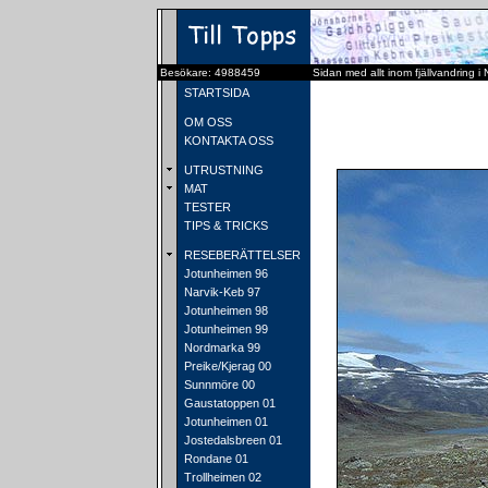
Besökare: 4988459
Sidan med allt inom fjällvandring i
STARTSIDA
OM OSS
KONTAKTA OSS
UTRUSTNING
MAT
TESTER
TIPS & TRICKS
RESEBERÄTTELSER
Jotunheimen 96
Narvik-Keb 97
Jotunheimen 98
Jotunheimen 99
Nordmarka 99
Preike/Kjerag 00
Sunnmöre 00
Gaustatoppen 01
Jotunheimen 01
Jostedalsbreen 01
Rondane 01
Trollheimen 02