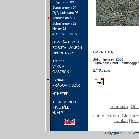
Folgefonna 03
Jotunheimen 04
Ryfylkeheiane 05
Jotunheimen 06
Jotunheimen 12
Norge 18
JOTUNHEIMEN
GLACIÄRTEKNIK
FÖRSTA HJÄLPEN
Bild 06-4-126
REPORTAGE
Jotunheimen 2006
TOPP 10
Tillbakablick mot Galdhöpigge
VYKORT
2746 träffar
GÄSTBOK
LÄNKAR
FRÅGOR & SVAR
NYHETER
TEKNISK INFO
Startsida
Om 
|
INNEHÅLL
HJÄLP
Jotunheimen
Glaciärt
|
Länkar
Frå
|
Copyright © 2001 - www.t