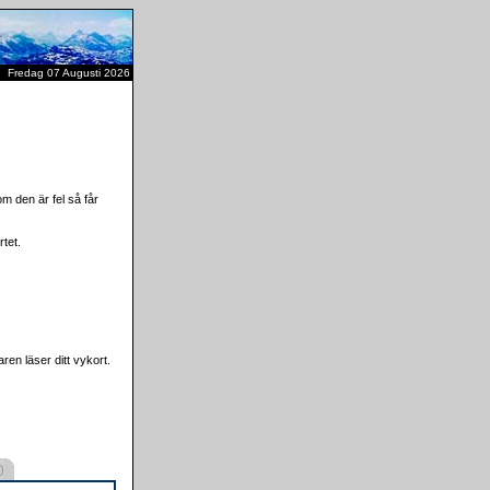
Fredag 07 Augusti 2026
m den är fel så får
tet.
ren läser ditt vykort.
)