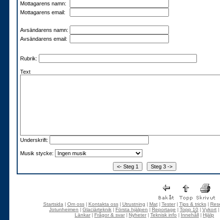
Mottagarens namn:
Mottagarens email:
Avsändarens namn:
Avsändarens email:
Rubrik:
Text
Underskrift:
Musik stycke:
Startsida
Om oss
Kontakta oss
Utrustning
Mat
Tester
Tips & tricks
Rese
|
|
|
|
|
|
|
Jotunheimen
Glaciärteknik
Första hjälpen
Reportage
Topp 10
Vykort
|
|
|
|
|
Länkar
Frågor & svar
Nyheter
Teknisk info
Innehåll
Hjälp
|
|
|
|
|