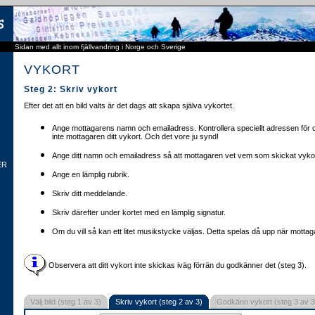
Sidan med allt inom fjällvandring i Norge och Sverige
VYKORT
Steg 2: Skriv vykort
Efter det att en bild valts är det dags att skapa själva vykortet.
Ange mottagarens namn och emailadress. Kontrollera speciellt adressen för o
inte mottagaren ditt vykort. Och det vore ju synd!
Ange ditt namn och emailadress så att mottagaren vet vem som skickat vykor
ER
Ange en lämplig rubrik.
Skriv ditt meddelande.
Skriv därefter under kortet med en lämplig signatur.
Om du vill så kan ett litet musikstycke väljas. Detta spelas då upp när mottaga
Observera att ditt vykort inte skickas iväg förrän du godkänner det (steg 3).
Välj bild (steg 1 av 3)
Skriv vykort (steg 2 av 3)
Godkänn vykort (steg 3 av 3