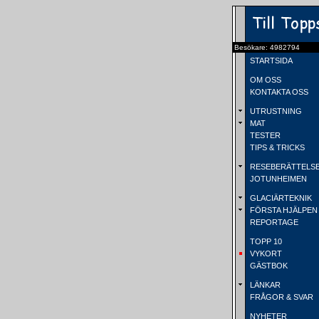
Besökare: 4982794
STARTSIDA
OM OSS
KONTAKTA OSS
UTRUSTNING
MAT
TESTER
TIPS & TRICKS
RESEBERÄTTELS
JOTUNHEIMEN
GLACIÄRTEKNIK
FÖRSTA HJÄLPEN
REPORTAGE
TOPP 10
VYKORT
GÄSTBOK
LÄNKAR
FRÅGOR & SVAR
NYHETER