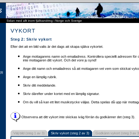
Sidan med allt inom fjällvandring i Norge och Sverige
VYKORT
Steg 2: Skriv vykort
Efter det att en bild valts är det dags att skapa själva vykortet.
Ange mottagarens namn och emailadress. Kontrollera speciellt adressen för o
inte mottagaren ditt vykort. Och det vore ju synd!
Ange ditt namn och emailadress så att mottagaren vet vem som skickat vykor
ER
Ange en lämplig rubrik.
Skriv ditt meddelande.
Skriv därefter under kortet med en lämplig signatur.
Om du vill så kan ett litet musikstycke väljas. Detta spelas då upp när mottaga
Observera att ditt vykort inte skickas iväg förrän du godkänner det (steg 3).
Välj bild (steg 1 av 3)
Skriv vykort (steg 2 av 3)
Godkänn vykort (steg 3 av 3