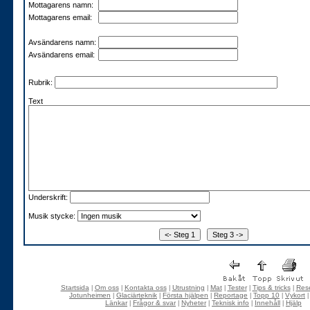
Mottagarens namn:
Mottagarens email:
Avsändarens namn:
Avsändarens email:
Rubrik:
Text
Underskrift:
Musik stycke:
Startsida
Om oss
Kontakta oss
Utrustning
Mat
Tester
Tips & tricks
Rese
|
|
|
|
|
|
|
Jotunheimen
Glaciärteknik
Första hjälpen
Reportage
Topp 10
Vykort
|
|
|
|
|
Länkar
Frågor & svar
Nyheter
Teknisk info
Innehåll
Hjälp
|
|
|
|
|