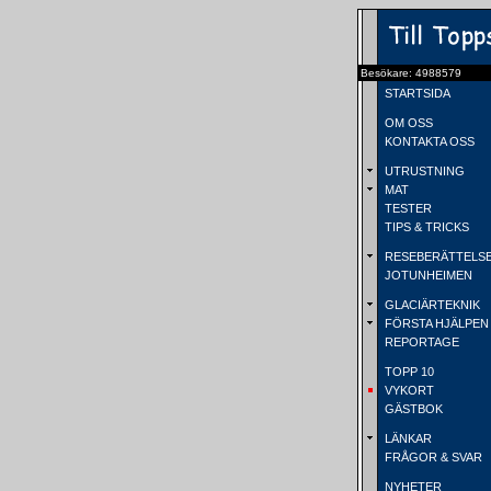
Besökare: 4988579
STARTSIDA
OM OSS
KONTAKTA OSS
UTRUSTNING
MAT
TESTER
TIPS & TRICKS
RESEBERÄTTELS
JOTUNHEIMEN
GLACIÄRTEKNIK
FÖRSTA HJÄLPEN
REPORTAGE
TOPP 10
VYKORT
GÄSTBOK
LÄNKAR
FRÅGOR & SVAR
NYHETER