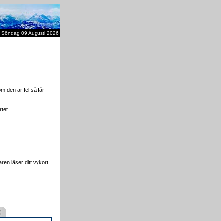
Söndag 09 Augusti 2026
m den är fel så får
tet.
ren läser ditt vykort.
)