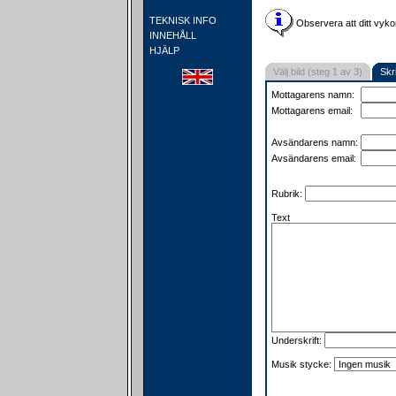
TEKNISK INFO
Observera att ditt vyko
INNEHÅLL
HJÄLP
Välj bild (steg 1 av 3)
Skr
Mottagarens namn:
Mottagarens email:
Avsändarens namn:
Avsändarens email:
Rubrik:
Text
Underskrift:
Musik stycke: