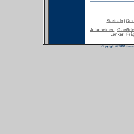
Startsida
Om 
|
Jotunheimen
Glaciärt
|
Länkar
Frå
|
Copyright © 2001 - www.t