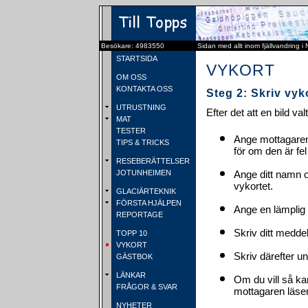
Besökare: 4983550
Sidan med allt inom fjällvandring i
STARTSIDA
VYKORT
OM OSS
KONTAKTA OSS
Steg 2: Skriv vyk
UTRUSTNING
Efter det att en bild va
MAT
TESTER
Ange mottagaren
TIPS & TRICKS
för om den är fel
RESEBERÄTTELSER
JOTUNHEIMEN
Ange ditt namn 
vykortet.
GLACIÄRTEKNIK
FÖRSTA HJÄLPEN
Ange en lämplig 
REPORTAGE
Skriv ditt medde
TOPP 10
VYKORT
Skriv därefter u
GÄSTBOK
LÄNKAR
Om du vill så ka
FRÅGOR & SVAR
mottagaren läser 
NYHETER