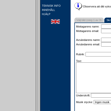
TEKNISK INFO
Observera att ditt vyko
INNEHÅLL
HJÄLP
Välj bild (steg 1 av 3)
Skr
Mottagarens namn:
Mottagarens email:
Avsändarens namn:
Avsändarens email:
Rubrik:
Text
Underskrift:
Musik stycke: