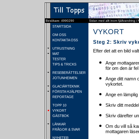
Besökare: 4990290
Sidan med allt inom fjällvandring i
STARTSIDA
VYKORT
OM OSS
KONTAKTA OSS
Steg 2: Skriv vyk
UTRUSTNING
Efter det att en bild va
MAT
TESTER
Ange mottagaren
TIPS & TRICKS
för om den är fel
RESEBERÄTTELSER
JOTUNHEIMEN
Ange ditt namn 
vykortet.
GLACIÄRTEKNIK
FÖRSTA HJÄLPEN
Ange en lämplig 
REPORTAGE
Skriv ditt medde
TOPP 10
VYKORT
Skriv därefter u
GÄSTBOK
LÄNKAR
Om du vill så ka
FRÅGOR & SVAR
mottagaren läser 
NYHETER