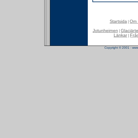
Startsida
Om 
|
Jotunheimen
Glaciärt
|
Länkar
Frå
|
Copyright © 2001 - www.t