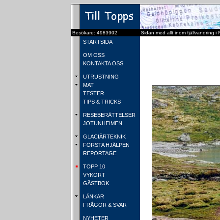
Besökare: 4983902
Sidan med allt inom fjällvandring i
STARTSIDA
OM OSS
KONTAKTA OSS
UTRUSTNING
MAT
TESTER
TIPS & TRICKS
RESEBERÄTTELSER
JOTUNHEIMEN
GLACIÄRTEKNIK
FÖRSTA HJÄLPEN
REPORTAGE
TOPP 10
VYKORT
GÄSTBOK
LÄNKAR
FRÅGOR & SVAR
NYHETER